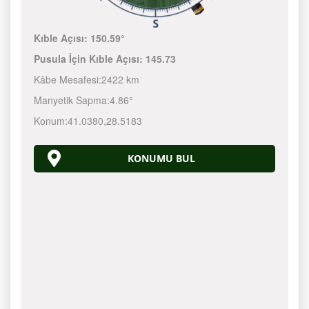
Kıble Açısı:
150.59°
Pusula İçin Kıble Açısı:
145.73
Kâbe Mesafesi:
2422 km
Manyetik Sapma:
4.86°
Konum:
41.0380
,
28.5183
KONUMU BUL