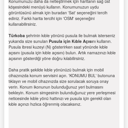
Konumunuzu daha da netleştirmek için haritanın sağ üst
köşesindeki menüyü kullanın. Konumunuzun uydu
görüntüsünü almak için buradan 'Sat' seçeneğini tercih
ediniz. Farklı harita tercihi için 'OSM' seçeneğini
kullanabilirsiniz.
Türkoba
şehrinin kıble yönünü pusula ile bulmak isterseniz
yukarıda size sunulan
Pusula için Kıble Açısı
nı kullanın.
Pusula ibresi kuzeyi (N) gösterirken saat yönünde kıble
açısını (pusula için kıble açısını) bulun. Artık namazınızı kıble
açısının gösterdiği yöne doğru kılabilirsiniz.
Daha pratik şekilde kıble yönünüzü bulmak için mobil
cihazınızda konum servisini açın. 'KONUMU BUL' butonuna
tıklayın ve mobil cihazınızda size sorulacak soruya onay
verin. Konum ikonunun bulunduğunuz yeri bulmasını
bekleyin. Konum simgesinin bulunduğunuz yere yerleşmesi
neticesinde kıble yönü hattınızı ve pusula için gerekli olan
kıble açınızı hızlıca öğrenmiş olacaksınız.