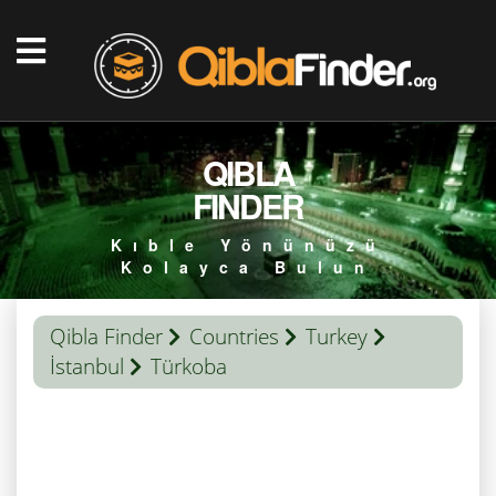
QIBLA
FINDER
Kıble Yönünüzü
Kolayca Bulun
Qibla Finder
Countries
Turkey
İstanbul
Türkoba