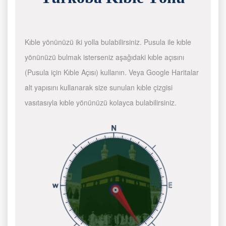
Kıble yönünüzü iki yolla bulabilirsiniz. Pusula ile kıble
yönünüzü bulmak isterseniz aşağıdaki kıble açısını
(Pusula için Kıble Açısı) kullanın. Veya Google Haritalar
alt yapısını kullanarak size sunulan kıble çizgisi
vasıtasıyla kıble yönünüzü kolayca bulabilirsiniz.