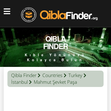
QIBLA
FINDER
Kıble Yönünüzü
Kolayca Bulun
Qibla Finder
Countries
Turkey
İstanbul
Mahmut Şevket Paşa