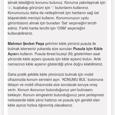
almak istediğiniz konumu bulunuz. Konuma yakınlaşmak için
'+', kuşbakışı görünüm için '-' butonlarını kullanınız.
Konumunuzu daha da netleştirmek için haritanın sağ üst
köşesindeki menüyü kullanın. Konumunuzun uydu
görüntüsünü almak için buradan 'Sat' seçeneğini tercih
ediniz. Farklı harita tercihi için 'OSM' seçeneğini
kullanabilirsiniz.
Mahmut Şevket Paşa
şehrinin kıble yönünü pusula ile
bulmak isterseniz yukarıda size sunulan
Pusula için Kıble
Açısı
nı kullanın. Pusula ibresi kuzeyi (N) gösterirken saat
yönünde kıble açısını (pusula için kıble açısını) bulun. Artık
namazınızı kıble açısının gösterdiği yöne doğru kılabilirsiniz.
Daha pratik şekilde kıble yönünüzü bulmak için mobil
cihazınızda konum servisini açın. 'KONUMU BUL' butonuna
tıklayın ve mobil cihazınızda size sorulacak soruya onay
verin. Konum ikonunun bulunduğunuz yeri bulmasını
bekleyin. Konum simgesinin bulunduğunuz yere yerleşmesi
neticesinde kıble yönü hattınızı ve pusula için gerekli olan
kıble açınızı hızlıca öğrenmiş olacaksınız.