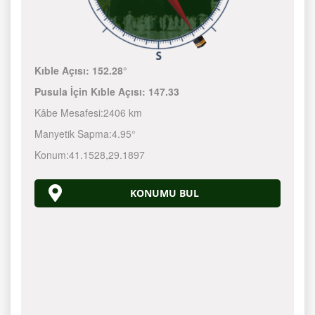
Kıble Açısı:
152.28°
Pusula İçin Kıble Açısı:
147.33
Kâbe Mesafesi:
2406 km
Manyetik Sapma:
4.95°
Konum:
41.1528
,
29.1897
KONUMU BUL