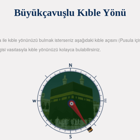
Büyükçavuşlu Kıble Yönü
la ile kıble yönünüzü bulmak isterseniz aşağıdaki kıble açısını (Pusula içi
gisi vasıtasıyla kıble yönünüzü kolayca bulabilirsiniz.