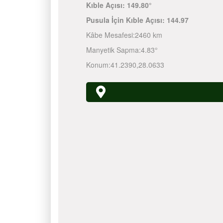
Kıble Açısı:
149.80°
Pusula İçin Kıble Açısı:
144.97
Kâbe Mesafesi:
2460 km
Manyetik Sapma:
4.83°
Konum:
41.2390
,
28.0633