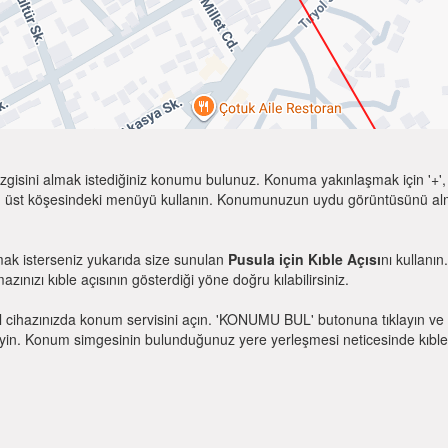
zgisini almak istediğiniz konumu bulunuz. Konuma yakınlaşmak için '+', k
 üst köşesindeki menüyü kullanın. Konumunuzun uydu görüntüsünü almak 
mak isterseniz yukarıda size sunulan
Pusula için Kıble Açısı
nı kullanı
mazınızı kıble açısının gösterdiği yöne doğru kılabilirsiniz.
l cihazınızda konum servisini açın. 'KONUMU BUL' butonuna tıklayın ve 
. Konum simgesinin bulunduğunuz yere yerleşmesi neticesinde kıble yönü