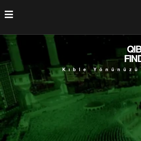
QI
FIN
Kıble Yönünüzü