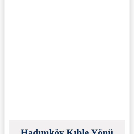
Hadımköy Kıble Yönü