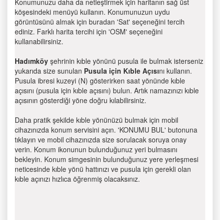
Konumunuzu daha da netleştirmek için haritanın sağ üst
köşesindeki menüyü kullanın. Konumunuzun uydu
görüntüsünü almak için buradan 'Sat' seçeneğini tercih
ediniz. Farklı harita tercihi için 'OSM' seçeneğini
kullanabilirsiniz.
Hadımköy
şehrinin kıble yönünü pusula ile bulmak isterseniz
yukarıda size sunulan
Pusula için Kıble Açısı
nı kullanın.
Pusula ibresi kuzeyi (N) gösterirken saat yönünde kıble
açısını (pusula için kıble açısını) bulun. Artık namazınızı kıble
açısının gösterdiği yöne doğru kılabilirsiniz.
Daha pratik şekilde kıble yönünüzü bulmak için mobil
cihazınızda konum servisini açın. 'KONUMU BUL' butonuna
tıklayın ve mobil cihazınızda size sorulacak soruya onay
verin. Konum ikonunun bulunduğunuz yeri bulmasını
bekleyin. Konum simgesinin bulunduğunuz yere yerleşmesi
neticesinde kıble yönü hattınızı ve pusula için gerekli olan
kıble açınızı hızlıca öğrenmiş olacaksınız.