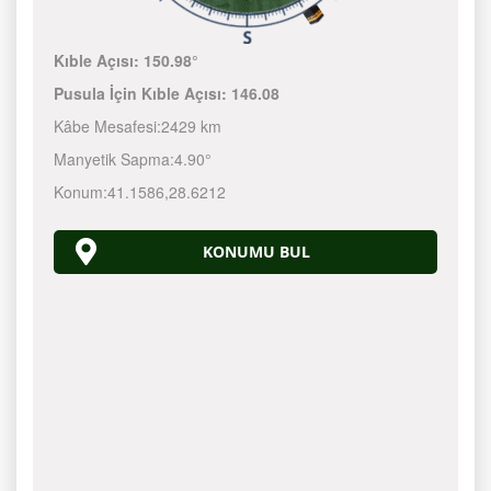
Kıble Açısı:
150.98°
Pusula İçin Kıble Açısı:
146.08
Kâbe Mesafesi:
2429 km
Manyetik Sapma:
4.90°
Konum:
41.1586
,
28.6212
KONUMU BUL