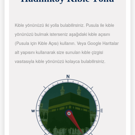
Kıble yönünüzü iki yolla bulabilirsiniz. Pusula ile kıble
yönünüzü bulmak isterseniz aşağıdaki kıble açısını
(Pusula için Kıble Açısı) kullanın. Veya Google Haritalar
alt yapısını kullanarak size sunulan kıble çizgisi
vasıtasıyla kıble yönünüzü kolayca bulabilirsiniz.