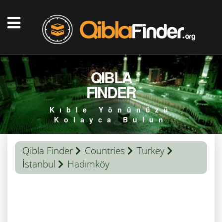
QIBLA
FINDER
Kıble Yönünüzü
Kolayca Bulun
Qibla Finder
Countries
Turkey
İstanbul
Hadımköy