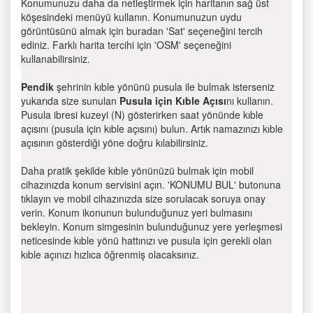
Konumunuzu daha da netleştirmek için haritanın sağ üst
köşesindeki menüyü kullanın. Konumunuzun uydu
görüntüsünü almak için buradan 'Sat' seçeneğini tercih
ediniz. Farklı harita tercihi için 'OSM' seçeneğini
kullanabilirsiniz.
Pendik
şehrinin kıble yönünü pusula ile bulmak isterseniz
yukarıda size sunulan
Pusula için Kıble Açısı
nı kullanın.
Pusula ibresi kuzeyi (N) gösterirken saat yönünde kıble
açısını (pusula için kıble açısını) bulun. Artık namazınızı kıble
açısının gösterdiği yöne doğru kılabilirsiniz.
Daha pratik şekilde kıble yönünüzü bulmak için mobil
cihazınızda konum servisini açın. 'KONUMU BUL' butonuna
tıklayın ve mobil cihazınızda size sorulacak soruya onay
verin. Konum ikonunun bulunduğunuz yeri bulmasını
bekleyin. Konum simgesinin bulunduğunuz yere yerleşmesi
neticesinde kıble yönü hattınızı ve pusula için gerekli olan
kıble açınızı hızlıca öğrenmiş olacaksınız.