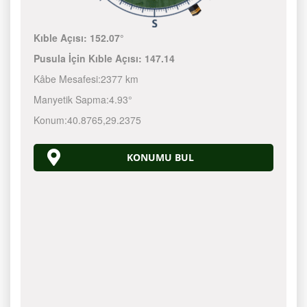
Kıble Açısı:
152.07°
Pusula İçin Kıble Açısı:
147.14
Kâbe Mesafesi:
2377 km
Manyetik Sapma:
4.93°
Konum:
40.8765
,
29.2375
KONUMU BUL