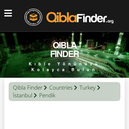
QIBLA
FINDER
Kıble Yönünüzü
Kolayca Bulun
Qibla Finder
Countries
Turkey
İstanbul
Pendik