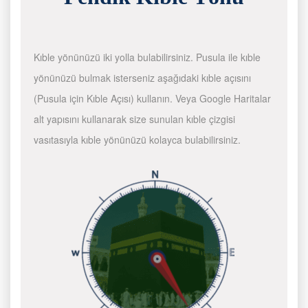
Kıble yönünüzü iki yolla bulabilirsiniz. Pusula ile kıble
yönünüzü bulmak isterseniz aşağıdaki kıble açısını
(Pusula için Kıble Açısı) kullanın. Veya Google Haritalar
alt yapısını kullanarak size sunulan kıble çizgisi
vasıtasıyla kıble yönünüzü kolayca bulabilirsiniz.