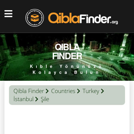
QIBLA
FINDER
Kıble Yönünüzü
Kolayca Bulun
Qibla Finder
Countries
Turkey
İstanbul
Şile