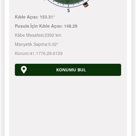
Kıble Açısı:
153.31°
Pusula İçin Kıble Açısı:
148.29
Kâbe Mesafesi:
2392 km
Manyetik Sapma:
5.02°
Konum:
41.1776
,
29.6129
KONUMU BUL