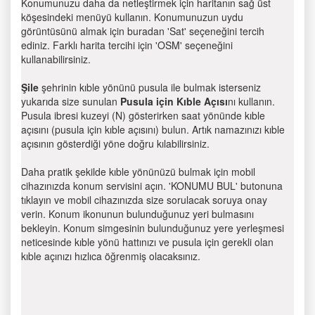
Konumunuzu daha da netleştirmek için haritanın sağ üst
köşesindeki menüyü kullanın. Konumunuzun uydu
görüntüsünü almak için buradan 'Sat' seçeneğini tercih
ediniz. Farklı harita tercihi için 'OSM' seçeneğini
kullanabilirsiniz.
Şile
şehrinin kıble yönünü pusula ile bulmak isterseniz
yukarıda size sunulan
Pusula için Kıble Açısı
nı kullanın.
Pusula ibresi kuzeyi (N) gösterirken saat yönünde kıble
açısını (pusula için kıble açısını) bulun. Artık namazınızı kıble
açısının gösterdiği yöne doğru kılabilirsiniz.
Daha pratik şekilde kıble yönünüzü bulmak için mobil
cihazınızda konum servisini açın. 'KONUMU BUL' butonuna
tıklayın ve mobil cihazınızda size sorulacak soruya onay
verin. Konum ikonunun bulunduğunuz yeri bulmasını
bekleyin. Konum simgesinin bulunduğunuz yere yerleşmesi
neticesinde kıble yönü hattınızı ve pusula için gerekli olan
kıble açınızı hızlıca öğrenmiş olacaksınız.