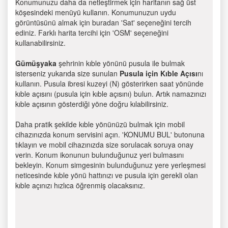
Konumunuzu daha da netleştirmek için haritanın sağ üst
köşesindeki menüyü kullanın. Konumunuzun uydu
görüntüsünü almak için buradan 'Sat' seçeneğini tercih
ediniz. Farklı harita tercihi için 'OSM' seçeneğini
kullanabilirsiniz.
Gümüşyaka
şehrinin kıble yönünü pusula ile bulmak
isterseniz yukarıda size sunulan
Pusula için Kıble Açısı
nı
kullanın. Pusula ibresi kuzeyi (N) gösterirken saat yönünde
kıble açısını (pusula için kıble açısını) bulun. Artık namazınızı
kıble açısının gösterdiği yöne doğru kılabilirsiniz.
Daha pratik şekilde kıble yönünüzü bulmak için mobil
cihazınızda konum servisini açın. 'KONUMU BUL' butonuna
tıklayın ve mobil cihazınızda size sorulacak soruya onay
verin. Konum ikonunun bulunduğunuz yeri bulmasını
bekleyin. Konum simgesinin bulunduğunuz yere yerleşmesi
neticesinde kıble yönü hattınızı ve pusula için gerekli olan
kıble açınızı hızlıca öğrenmiş olacaksınız.