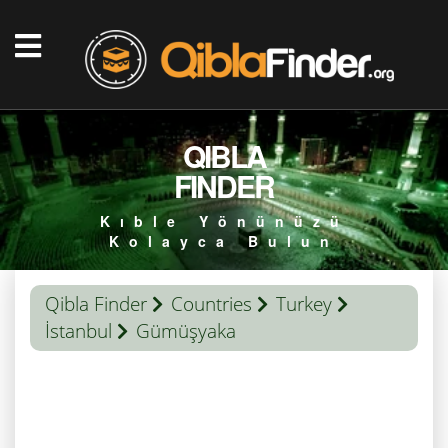
QIBLA
FINDER
Kıble Yönünüzü
Kolayca Bulun
Qibla Finder
Countries
Turkey
İstanbul
Gümüşyaka