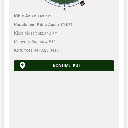
Kıble Açısı:
149.52°
Pusula İçin Kıble Açısı:
144.71
Kâbe Mesafesi:
2443 km
Manyetik Sapma:
4.81°
Konum:
41.0470
,
28.0417
KONUMU BUL