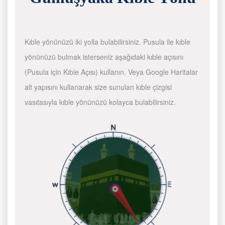
Kıble yönünüzü iki yolla bulabilirsiniz. Pusula ile kıble
yönünüzü bulmak isterseniz aşağıdaki kıble açısını
(Pusula için Kıble Açısı) kullanın. Veya Google Haritalar
alt yapısını kullanarak size sunulan kıble çizgisi
vasıtasıyla kıble yönünüzü kolayca bulabilirsiniz.