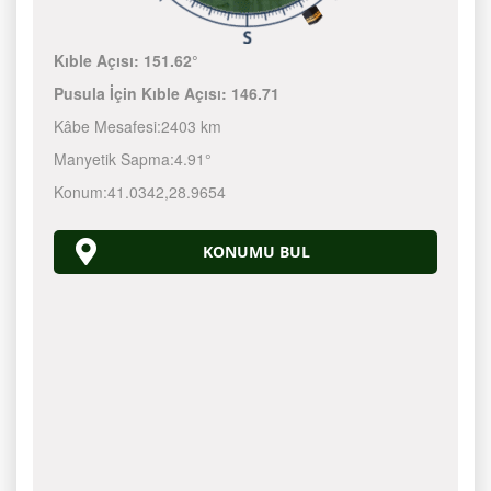
Kıble Açısı:
151.62°
Pusula İçin Kıble Açısı:
146.71
Kâbe Mesafesi:
2403 km
Manyetik Sapma:
4.91°
Konum:
41.0342
,
28.9654
KONUMU BUL