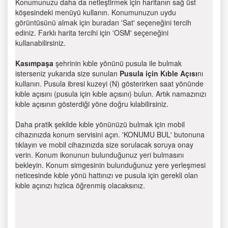
Konumunuzu daha da netleştirmek için haritanın sağ üst
köşesindeki menüyü kullanın. Konumunuzun uydu
görüntüsünü almak için buradan 'Sat' seçeneğini tercih
ediniz. Farklı harita tercihi için 'OSM' seçeneğini
kullanabilirsiniz.
Kasımpaşa
şehrinin kıble yönünü pusula ile bulmak
isterseniz yukarıda size sunulan
Pusula için Kıble Açısı
nı
kullanın. Pusula ibresi kuzeyi (N) gösterirken saat yönünde
kıble açısını (pusula için kıble açısını) bulun. Artık namazınızı
kıble açısının gösterdiği yöne doğru kılabilirsiniz.
Daha pratik şekilde kıble yönünüzü bulmak için mobil
cihazınızda konum servisini açın. 'KONUMU BUL' butonuna
tıklayın ve mobil cihazınızda size sorulacak soruya onay
verin. Konum ikonunun bulunduğunuz yeri bulmasını
bekleyin. Konum simgesinin bulunduğunuz yere yerleşmesi
neticesinde kıble yönü hattınızı ve pusula için gerekli olan
kıble açınızı hızlıca öğrenmiş olacaksınız.