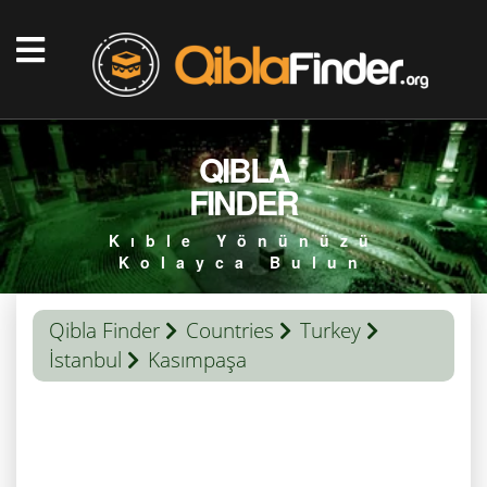
QIBLA
FINDER
Kıble Yönünüzü
Kolayca Bulun
Qibla Finder
Countries
Turkey
İstanbul
Kasımpaşa