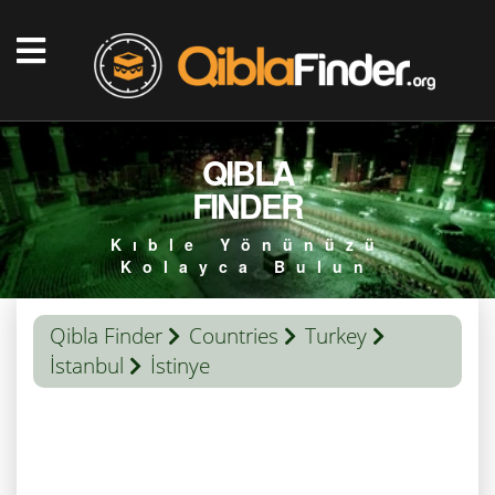
QIBLA
FINDER
Kıble Yönünüzü
Kolayca Bulun
Qibla Finder
Countries
Turkey
İstanbul
İstinye