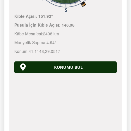
Kıble Açısı:
151.92°
Pusula İçin Kıble Açısı:
146.98
Kâbe Mesafesi:
2408 km
Manyetik Sapma:
4.94°
Konum:
41.1148
,
29.0517
KONUMU BUL