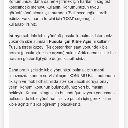
Konumunuzu daha da netleştirmek için haritanın sağ üst
köşesindeki menüyü kullanın. Konumunuzun uydu
görüntüsünü almak için buradan 'Sat' seçeneğini tercih
ediniz. Farklı harita tercihi için 'OSM' seçeneğini
kullanabilirsiniz.
İstinye
şehrinin kıble yönünü pusula ile bulmak isterseniz
yukarıda size sunulan
Pusula için Kıble Açısı
nı kullanın.
Pusula ibresi kuzeyi (N) gösterirken saat yönünde kıble
açısını (pusula için kıble açısını) bulun. Artık namazınızı kıble
açısının gösterdiği yöne doğru kılabilirsiniz.
Daha pratik şekilde kıble yönünüzü bulmak için mobil
cihazınızda konum servisini açın. 'KONUMU BUL' butonuna
tıklayın ve mobil cihazınızda size sorulacak soruya onay
verin. Konum ikonunun bulunduğunuz yeri bulmasını
bekleyin. Konum simgesinin bulunduğunuz yere yerleşmesi
neticesinde kıble yönü hattınızı ve pusula için gerekli olan
kıble açınızı hızlıca öğrenmiş olacaksınız.