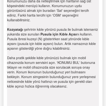
Konumunuzu daha da netleştirmek için haritanın sağ üst
köşesindeki menüyü kullanın. Konumunuzun uydu
görüntüsünü almak için buradan 'Sat' seçeneğini tercih
ediniz. Farklı harita tercihi için 'OSM' seçeneğini
kullanabilirsiniz.
Kozyatağı
şehrinin kıble yönünü pusula ile bulmak isterseniz
yukarıda size sunulan
Pusula için Kıble Açısı
nı kullanın.
Pusula ibresi kuzeyi (N) gösterirken saat yönünde kıble
açısını (pusula için kıble açısını) bulun. Artık namazınızı kıble
açısının gösterdiği yöne doğru kılabilirsiniz.
Daha pratik şekilde kıble yönünüzü bulmak için mobil
cihazınızda konum servisini açın. 'KONUMU BUL' butonuna
tıklayın ve mobil cihazınızda size sorulacak soruya onay
verin. Konum ikonunun bulunduğunuz yeri bulmasını
bekleyin. Konum simgesinin bulunduğunuz yere yerleşmesi
neticesinde kıble yönü hattınızı ve pusula için gerekli olan
kıble açınızı hızlıca öğrenmiş olacaksınız.