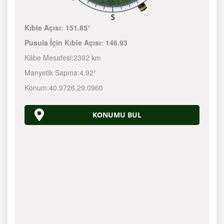
Kıble Açısı:
151.85°
Pusula İçin Kıble Açısı:
146.93
Kâbe Mesafesi:
2392 km
Manyetik Sapma:
4.92°
Konum:
40.9726
,
29.0960
KONUMU BUL