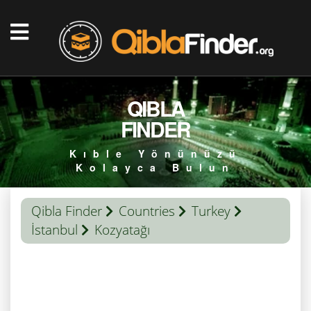
QIBLA
FINDER
Kıble Yönünüzü
Kolayca Bulun
Qibla Finder
Countries
Turkey
İstanbul
Kozyatağı