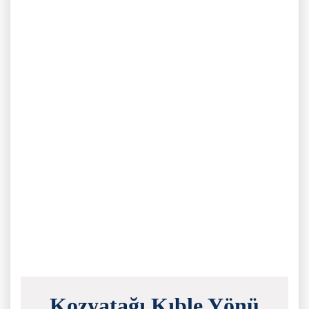
Kozyatağı Kıble Yönü