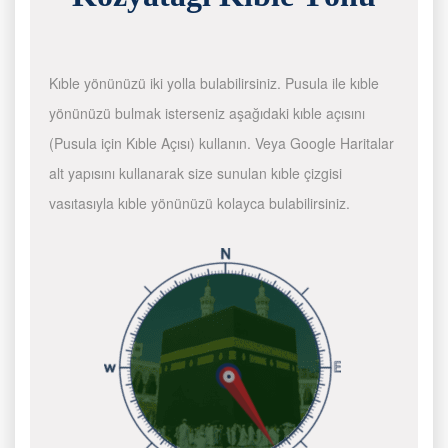
Kıble yönünüzü iki yolla bulabilirsiniz. Pusula ile kıble
yönünüzü bulmak isterseniz aşağıdaki kıble açısını
(Pusula için Kıble Açısı) kullanın. Veya Google Haritalar
alt yapısını kullanarak size sunulan kıble çizgisi
vasıtasıyla kıble yönünüzü kolayca bulabilirsiniz.