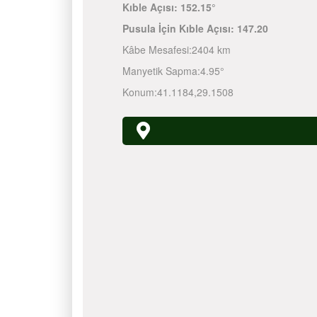
Kıble Açısı:
152.15°
Pusula İçin Kıble Açısı:
147.20
Kâbe Mesafesi:
2404 km
Manyetik Sapma:
4.95°
Konum:
41.1184
,
29.1508