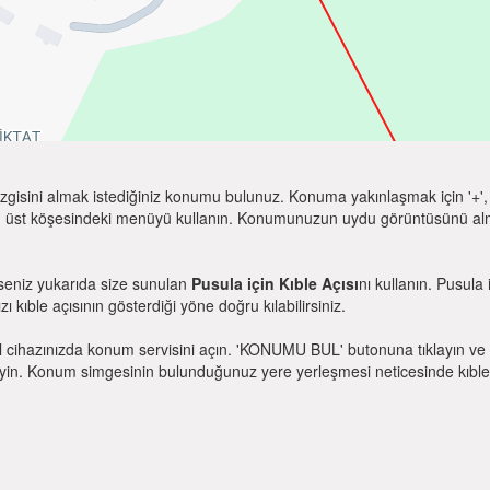
zgisini almak istediğiniz konumu bulunuz. Konuma yakınlaşmak için '+', k
 üst köşesindeki menüyü kullanın. Konumunuzun uydu görüntüsünü almak 
rseniz yukarıda size sunulan
Pusula için Kıble Açısı
nı kullanın. Pusula
zı kıble açısının gösterdiği yöne doğru kılabilirsiniz.
l cihazınızda konum servisini açın. 'KONUMU BUL' butonuna tıklayın ve 
. Konum simgesinin bulunduğunuz yere yerleşmesi neticesinde kıble yönü