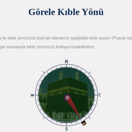
Görele Kıble Yönü
la ile kıble yönünüzü bulmak isterseniz aşağıdaki kıble açısını (Pusula içi
gisi vasıtasıyla kıble yönünüzü kolayca bulabilirsiniz.