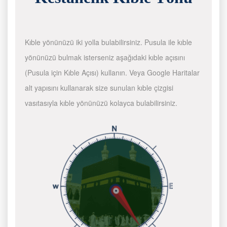
Kıble yönünüzü iki yolla bulabilirsiniz. Pusula ile kıble
yönünüzü bulmak isterseniz aşağıdaki kıble açısını
(Pusula için Kıble Açısı) kullanın. Veya Google Haritalar
alt yapısını kullanarak size sunulan kıble çizgisi
vasıtasıyla kıble yönünüzü kolayca bulabilirsiniz.