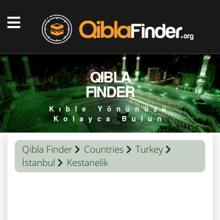
QIBLA
FINDER
Kıble Yönünüzü
Kolayca Bulun
Qibla Finder
Countries
Turkey
İstanbul
Kestanelik