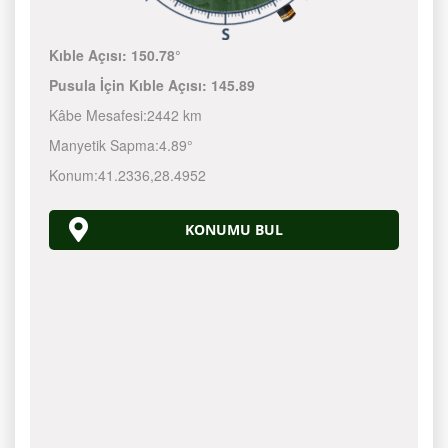
Kıble Açısı:
150.78°
Pusula İçin Kıble Açısı:
145.89
Kâbe Mesafesi:
2442 km
Manyetik Sapma:
4.89°
Konum:
41.2336
,
28.4952
KONUMU BUL