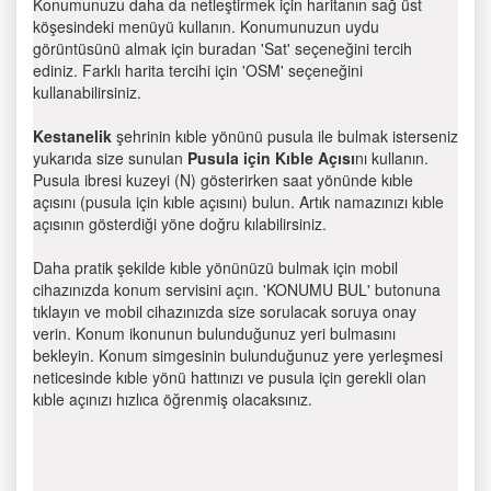
Konumunuzu daha da netleştirmek için haritanın sağ üst
köşesindeki menüyü kullanın. Konumunuzun uydu
görüntüsünü almak için buradan 'Sat' seçeneğini tercih
ediniz. Farklı harita tercihi için 'OSM' seçeneğini
kullanabilirsiniz.
Kestanelik
şehrinin kıble yönünü pusula ile bulmak isterseniz
yukarıda size sunulan
Pusula için Kıble Açısı
nı kullanın.
Pusula ibresi kuzeyi (N) gösterirken saat yönünde kıble
açısını (pusula için kıble açısını) bulun. Artık namazınızı kıble
açısının gösterdiği yöne doğru kılabilirsiniz.
Daha pratik şekilde kıble yönünüzü bulmak için mobil
cihazınızda konum servisini açın. 'KONUMU BUL' butonuna
tıklayın ve mobil cihazınızda size sorulacak soruya onay
verin. Konum ikonunun bulunduğunuz yeri bulmasını
bekleyin. Konum simgesinin bulunduğunuz yere yerleşmesi
neticesinde kıble yönü hattınızı ve pusula için gerekli olan
kıble açınızı hızlıca öğrenmiş olacaksınız.