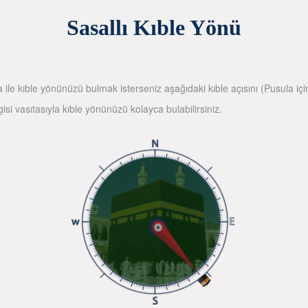
Sasallı Kıble Yönü
la ile kıble yönünüzü bulmak isterseniz aşağıdaki kıble açısını (Pusula içi
gisi vasıtasıyla kıble yönünüzü kolayca bulabilirsiniz.