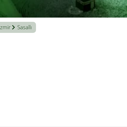
İzmir
Sasallı