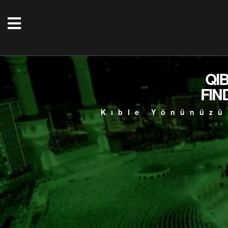
QI
FIN
Kıble Yönünüzü