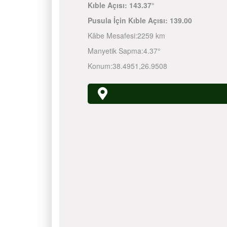
Kıble Açısı:
143.37°
Pusula İçin Kıble Açısı:
139.00
Kâbe Mesafesi:
2259 km
Manyetik Sapma:
4.37°
Konum:
38.4951
,
26.9508