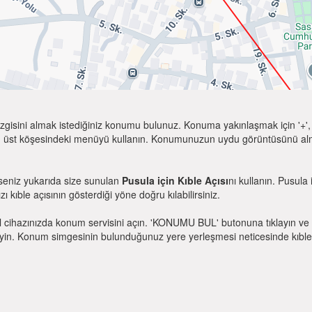
zgisini almak istediğiniz konumu bulunuz. Konuma yakınlaşmak için '+', k
 üst köşesindeki menüyü kullanın. Konumunuzun uydu görüntüsünü almak 
rseniz yukarıda size sunulan
Pusula için Kıble Açısı
nı kullanın. Pusula
zı kıble açısının gösterdiği yöne doğru kılabilirsiniz.
l cihazınızda konum servisini açın. 'KONUMU BUL' butonuna tıklayın ve 
. Konum simgesinin bulunduğunuz yere yerleşmesi neticesinde kıble yönü