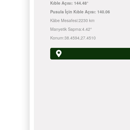
Kıble Açısı:
144.48°
Pusula İçin Kıble Açısı:
140.06
Kâbe Mesafesi:
2230 km
Manyetik Sapma:
4.42°
Konum:
38.4594
,
27.4510