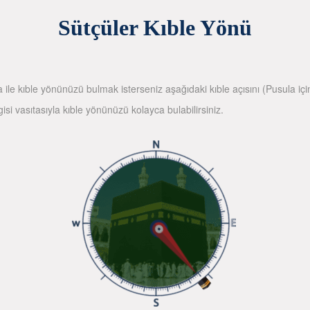
Sütçüler Kıble Yönü
la ile kıble yönünüzü bulmak isterseniz aşağıdaki kıble açısını (Pusula içi
gisi vasıtasıyla kıble yönünüzü kolayca bulabilirsiniz.