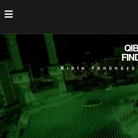
QI
FIN
Kıble Yönünüzü