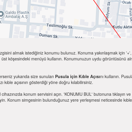
zgisini almak istediğiniz konumu bulunuz. Konuma yakınlaşmak için '+', k
 üst köşesindeki menüyü kullanın. Konumunuzun uydu görüntüsünü almak 
terseniz yukarıda size sunulan
Pusula için Kıble Açısı
nı kullanın. Pusu
zı kıble açısının gösterdiği yöne doğru kılabilirsiniz.
l cihazınızda konum servisini açın. 'KONUMU BUL' butonuna tıklayın ve 
. Konum simgesinin bulunduğunuz yere yerleşmesi neticesinde kıble yönü