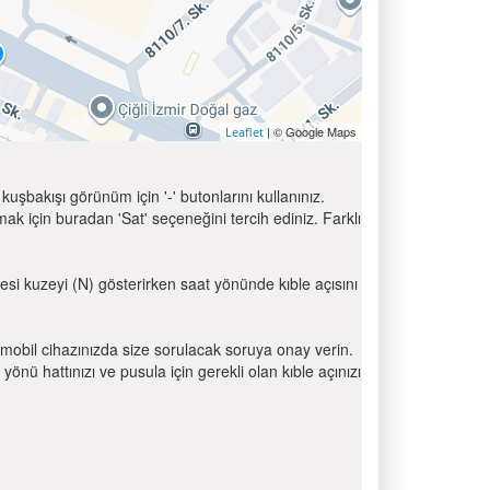
| © Google Maps
Leaflet
uşbakışı görünüm için '-' butonlarını kullanınız.
için buradan 'Sat' seçeneğini tercih ediniz. Farklı
resi kuzeyi (N) gösterirken saat yönünde kıble açısını
mobil cihazınızda size sorulacak soruya onay verin.
 hattınızı ve pusula için gerekli olan kıble açınızı