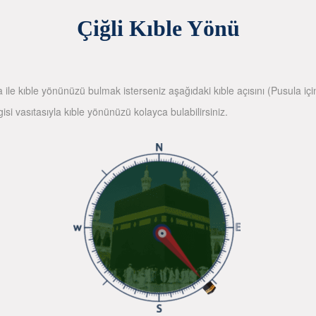
Çiğli Kıble Yönü
la ile kıble yönünüzü bulmak isterseniz aşağıdaki kıble açısını (Pusula içi
gisi vasıtasıyla kıble yönünüzü kolayca bulabilirsiniz.