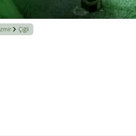
İzmir
Çiğli