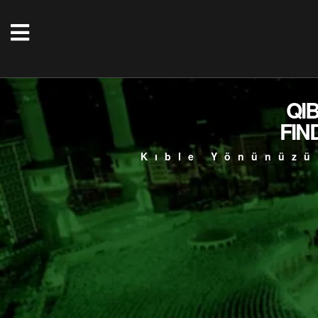
QI
FIN
Kıble Yönünüzü