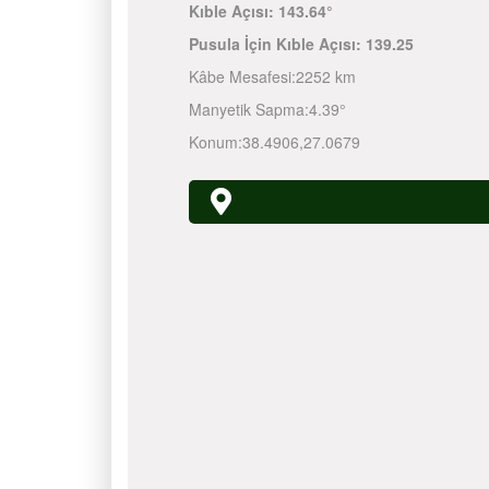
Kıble Açısı:
143.64°
Pusula İçin Kıble Açısı:
139.25
Kâbe Mesafesi:
2252 km
Manyetik Sapma:
4.39°
Konum:
38.4906
,
27.0679