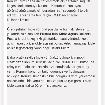
Konumunuzu daha da netleştirmek için haritanın sağ üst
köşesindeki menüyü kullanın. Konumunuzun uydu
görüntüsünü almak için buradan 'Sat' seçeneğini tercih
ediniz. Farklı harita tercihi için 'OSM' seçeneğini
kullanabilirsiniz.
Ören
şehrinin kıble yönünü pusula ile bulmak isterseniz
yukarıda size sunulan
Pusula için Kıble Açısı
nı kullanın.
Pusula ibresi kuzeyi (N) gösterirken saat yönünde kıble
açısını (pusula için kıble açısını) bulun. Artık namazınızı kıble
açısının gösterdiği yöne doğru kılabilirsiniz.
Daha pratik şekilde kıble yönünüzü bulmak için mobil
cihazınızda konum servisini açın. 'KONUMU BUL' butonuna
tıklayın ve mobil cihazınızda size sorulacak soruya onay
verin. Konum ikonunun bulunduğunuz yeri bulmasını
bekleyin. Konum simgesinin bulunduğunuz yere yerleşmesi
neticesinde kıble yönü hattınızı ve pusula için gerekli olan
kıble açınızı hızlıca öğrenmiş olacaksınız.