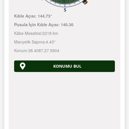
Kıble Açısı:
144.73°
Pusula İçin Kıble Açısı:
140.30
Kâbe Mesafesi:
2218 km
Manyetik Sapma:
4.43°
Konum:
38.4087
,
27.5904
KONUMU BUL