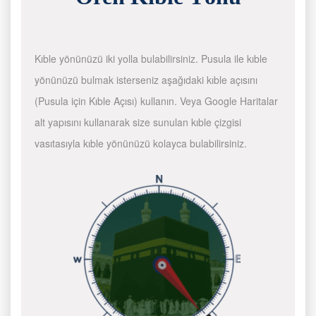
Kıble yönünüzü iki yolla bulabilirsiniz. Pusula ile kıble
yönünüzü bulmak isterseniz aşağıdaki kıble açısını
(Pusula için Kıble Açısı) kullanın. Veya Google Haritalar
alt yapısını kullanarak size sunulan kıble çizgisi
vasıtasıyla kıble yönünüzü kolayca bulabilirsiniz.