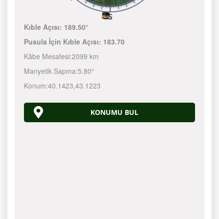
Kıble Açısı:
189.50°
Pusula İçin Kıble Açısı:
183.70
Kâbe Mesafesi:
2099 km
Manyetik Sapma:
5.80°
Konum:
40.1423
,
43.1223
KONUMU BUL