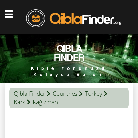
QIBLA
FINDER
Kıble Yönünüzü
Kolayca Bulun
Qibla Finder
Countries
Turkey
Kars
Kağızman