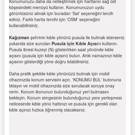
Konumunuzu daha da netleştirmek için haritanın sağ üst
köşesindeki menüyü kullanın. Konumunuzun uydu
görüntüsünü almak için buradan 'Sat' seçeneğini tercih
ediniz. Farklı harita tercihi için 'OSM' seçeneğini
kullanabilirsiniz.
Kağızman
şehrinin kıble yönünü pusula ile bulmak isterseniz
yukarıda size sunulan
Pusula için Kıble Açısı
nı kullanın.
Pusula ibresi kuzeyi (N) gösterirken saat yönünde kıble
açısını (pusula için kıble açısını) bulun. Artık namazınızı kıble
açısının gösterdiği yöne doğru kılabilirsiniz.
Daha pratik şekilde kıble yönünüzü bulmak için mobil
cihazınızda konum servisini açın. 'KONUMU BUL' butonuna
tıklayın ve mobil cihazınızda size sorulacak soruya onay
verin. Konum ikonunun bulunduğunuz yeri bulmasını
bekleyin. Konum simgesinin bulunduğunuz yere yerleşmesi
neticesinde kıble yönü hattınızı ve pusula için gerekli olan
kıble açınızı hızlıca öğrenmiş olacaksınız.