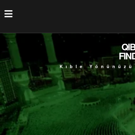
QI
FIN
Kıble Yönünüzü