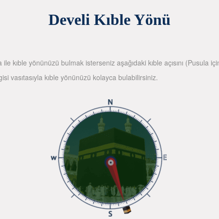
Develi Kıble Yönü
la ile kıble yönünüzü bulmak isterseniz aşağıdaki kıble açısını (Pusula içi
gisi vasıtasıyla kıble yönünüzü kolayca bulabilirsiniz.