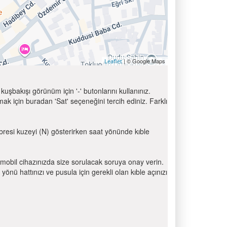
| © Google Maps
Leaflet
uşbakışı görünüm için '-' butonlarını kullanınız.
için buradan 'Sat' seçeneğini tercih ediniz. Farklı
ibresi kuzeyi (N) gösterirken saat yönünde kıble
mobil cihazınızda size sorulacak soruya onay verin.
 hattınızı ve pusula için gerekli olan kıble açınızı