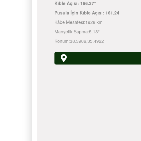
Kıble Açısı:
166.37°
Pusula İçin Kıble Açısı:
161.24
Kâbe Mesafesi:
1926 km
Manyetik Sapma:
5.13°
Konum:
38.3906
,
35.4922