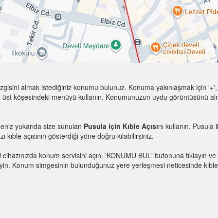
zgisini almak istediğiniz konumu bulunuz. Konuma yakınlaşmak için '+', k
 üst köşesindeki menüyü kullanın. Konumunuzun uydu görüntüsünü almak 
seniz yukarıda size sunulan
Pusula için Kıble Açısı
nı kullanın. Pusula 
zı kıble açısının gösterdiği yöne doğru kılabilirsiniz.
l cihazınızda konum servisini açın. 'KONUMU BUL' butonuna tıklayın ve 
. Konum simgesinin bulunduğunuz yere yerleşmesi neticesinde kıble yönü