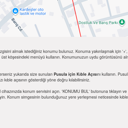
zgisini almak istediğiniz konumu bulunuz. Konuma yakınlaşmak için '+', k
 üst köşesindeki menüyü kullanın. Konumunuzun uydu görüntüsünü almak 
terseniz yukarıda size sunulan
Pusula için Kıble Açısı
nı kullanın. Pusu
zı kıble açısının gösterdiği yöne doğru kılabilirsiniz.
l cihazınızda konum servisini açın. 'KONUMU BUL' butonuna tıklayın ve 
. Konum simgesinin bulunduğunuz yere yerleşmesi neticesinde kıble yönü