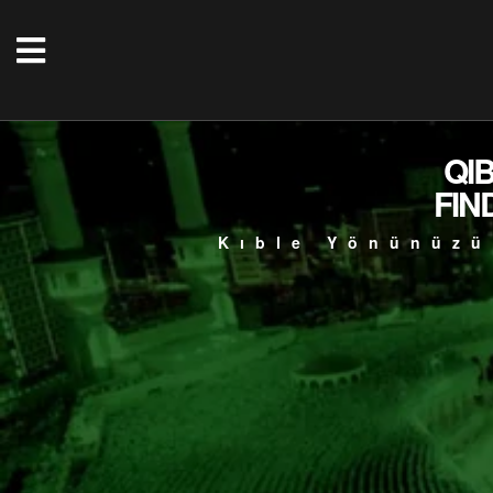
QI
FIN
Kıble Yönünüzü