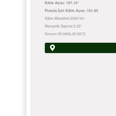
Kıble Açısı:
167.10°
Pusula İçin Kıble Açısı:
161.85
Kâbe Mesafesi:
2000 km
Manyetik Sapma:
5.25°
Konum:
39.0906
,
35.5672