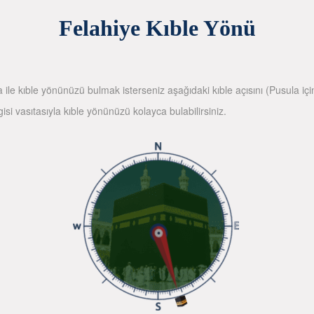
Felahiye Kıble Yönü
la ile kıble yönünüzü bulmak isterseniz aşağıdaki kıble açısını (Pusula içi
gisi vasıtasıyla kıble yönünüzü kolayca bulabilirsiniz.