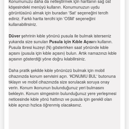
Konumunuzu daha da netleştirmek için haritanın sağ üst
köşesindeki menüyü kullanın. Konumunuzun uydu
görüntüsünü almak için buradan 'Sat' seçeneğini tercih
ediniz. Farklı harita tercihi için 'OSM' seçeneğini
kullanabilirsiniz.
Düver
şehrinin kıble yönünü pusula ile bulmak isterseniz
yukarıda size sunulan
Pusula için Kıble Açısı
nı kullanın.
Pusula ibresi kuzeyi (N) gösterirken saat yönünde kıble
açısını (pusula için kıble açısını) bulun. Artık namazınızı kıble
açısının gösterdiği yöne doğru kılabilirsiniz.
Daha pratik şekilde kıble yönünüzü bulmak için mobil
cihazınızda konum servisini açın. 'KONUMU BUL' butonuna
tıklayın ve mobil cihazınızda size sorulacak soruya onay
verin. Konum ikonunun bulunduğunuz yeri bulmasını
bekleyin. Konum simgesinin bulunduğunuz yere yerleşmesi
neticesinde kıble yönü hattınızı ve pusula için gerekli olan
kıble açınızı hızlıca öğrenmiş olacaksınız.