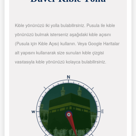
Kıble yönünüzü iki yolla bulabilirsiniz. Pusula ile kıble
yönünüzü bulmak isterseniz aşağıdaki kıble açısını
(Pusula için Kıble Açısı) kullanın. Veya Google Haritalar
alt yapısını kullanarak size sunulan kıble çizgisi
vasıtasıyla kıble yönünüzü kolayca bulabilirsiniz.