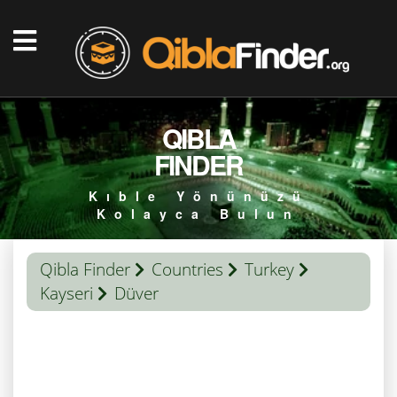
QIBLA
FINDER
Kıble Yönünüzü
Kolayca Bulun
Qibla Finder
Countries
Turkey
Kayseri
Düver