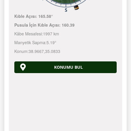
Kıble Açısı:
165.58°
Pusula İçin Kıble Açısı:
160.39
Kâbe Mesafesi:
1997 km
Manyetik Sapma:
5.19°
Konum:
38.9667
,
35.0833
KONUMU BUL