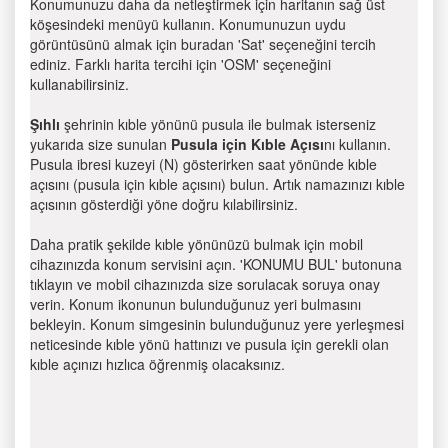
Konumunuzu daha da netleştirmek için haritanın sağ üst
köşesindeki menüyü kullanın. Konumunuzun uydu
görüntüsünü almak için buradan 'Sat' seçeneğini tercih
ediniz. Farklı harita tercihi için 'OSM' seçeneğini
kullanabilirsiniz.
Şıhlı
şehrinin kıble yönünü pusula ile bulmak isterseniz
yukarıda size sunulan
Pusula için Kıble Açısı
nı kullanın.
Pusula ibresi kuzeyi (N) gösterirken saat yönünde kıble
açısını (pusula için kıble açısını) bulun. Artık namazınızı kıble
açısının gösterdiği yöne doğru kılabilirsiniz.
Daha pratik şekilde kıble yönünüzü bulmak için mobil
cihazınızda konum servisini açın. 'KONUMU BUL' butonuna
tıklayın ve mobil cihazınızda size sorulacak soruya onay
verin. Konum ikonunun bulunduğunuz yeri bulmasını
bekleyin. Konum simgesinin bulunduğunuz yere yerleşmesi
neticesinde kıble yönü hattınızı ve pusula için gerekli olan
kıble açınızı hızlıca öğrenmiş olacaksınız.