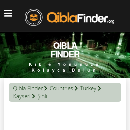
QIBLA
FINDER
Kıble Yönünüzü
Kolayca Bulun
Qibla Finder
Countries
Turkey
Kayseri
Şıhlı