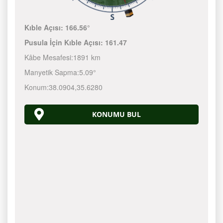
Kıble Açısı:
166.56°
Pusula İçin Kıble Açısı:
161.47
Kâbe Mesafesi:
1891 km
Manyetik Sapma:
5.09°
Konum:
38.0904
,
35.6280
KONUMU BUL