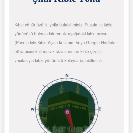
Kıble yönünüzü iki yolla bulabilirsiniz. Pusula ile kıble
yönünüzü bulmak isterseniz aşağıdaki kıble açısını
(Pusula için Kıble Açısı) kullanın. Veya Google Haritalar
alt yapısını kullanarak size sunulan kıble çizgisi
vasıtasıyla kıble yönünüzü kolayca bulabilirsiniz.