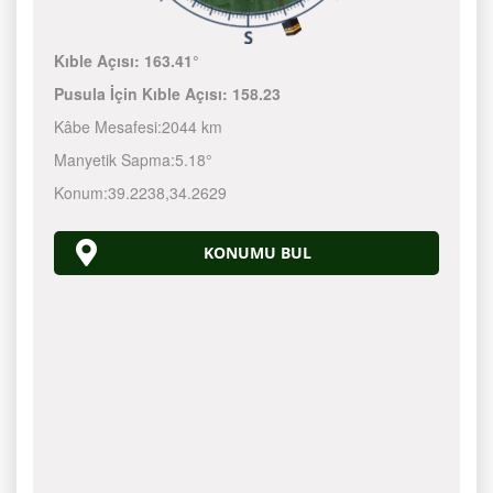
Kıble Açısı:
163.41°
Pusula İçin Kıble Açısı:
158.23
Kâbe Mesafesi:
2044 km
Manyetik Sapma:
5.18°
Konum:
39.2238
,
34.2629
KONUMU BUL