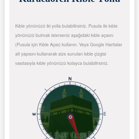
Kıble yönünüzü iki yolla bulabilirsiniz. Pusula ile kıble
yönünüzü bulmak isterseniz aşağıdaki kıble açısını
(Pusula için Kıble Açısı) kullanın. Veya Google Haritalar
alt yapısını kullanarak size sunulan kıble çizgisi
vasıtasıyla kıble yönünüzü kolayca bulabilirsiniz.