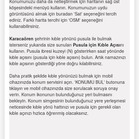
Konumunuzu daha da netleştirmek için haritanın sağ üst
köşesindeki menüyü kullanın. Konumunuzun uydu
görüntüsünü almak için buradan 'Sat' seçeneğini tercih
ediniz. Farklı harita tercihi için 'OSM' seçeneğini
kullanabilirsiniz.
Karacaören
şehrinin kıble yönünü pusula ile bulmak
isterseniz yukarıda size sunulan
Pusula için Kıble Açısı
nı
kullanın. Pusula ibresi kuzeyi (N) gösterirken saat yönünde
kıble açısını (pusula için kıble açısını) bulun. Artık namazınızı
kıble açısının gösterdiği yöne doğru kılabilirsiniz.
Daha pratik şekilde kıble yönünüzü bulmak için mobil
cihazınızda konum servisini açın. 'KONUMU BUL' butonuna
tıklayın ve mobil cihazınızda size sorulacak soruya onay
verin. Konum ikonunun bulunduğunuz yeri bulmasını
bekleyin. Konum simgesinin bulunduğunuz yere yerleşmesi
neticesinde kıble yönü hattınızı ve pusula için gerekli olan
kıble açınızı hızlıca öğrenmiş olacaksınız.