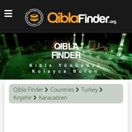
QIBLA
FINDER
Kıble Yönünüzü
Kolayca Bulun
Qibla Finder
Countries
Turkey
Kırşehir
Karacaören