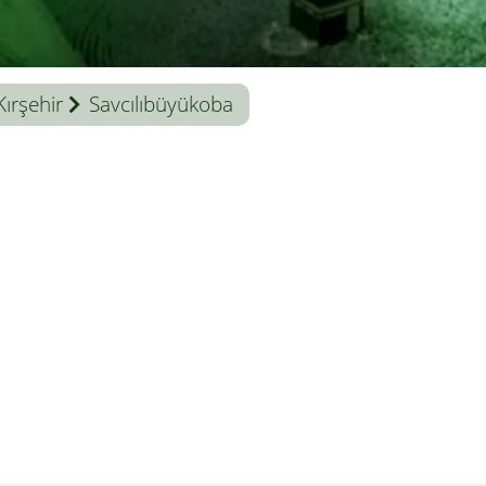
Kırşehir
Savcılıbüyükoba