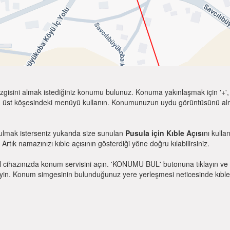
zgisini almak istediğiniz konumu bulunuz. Konuma yakınlaşmak için '+', k
 üst köşesindeki menüyü kullanın. Konumunuzun uydu görüntüsünü almak 
bulmak isterseniz yukarıda size sunulan
Pusula için Kıble Açısı
nı kulla
 Artık namazınızı kıble açısının gösterdiği yöne doğru kılabilirsiniz.
l cihazınızda konum servisini açın. 'KONUMU BUL' butonuna tıklayın ve 
. Konum simgesinin bulunduğunuz yere yerleşmesi neticesinde kıble yönü