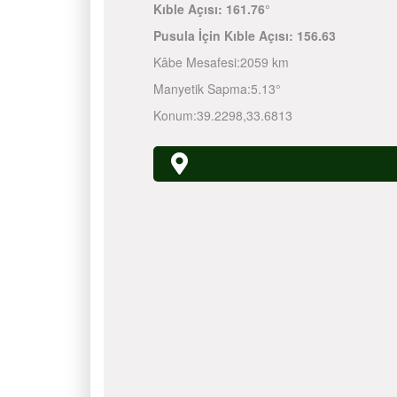
Kıble Açısı:
161.76°
Pusula İçin Kıble Açısı:
156.63
Kâbe Mesafesi:
2059 km
Manyetik Sapma:
5.13°
Konum:
39.2298
,
33.6813