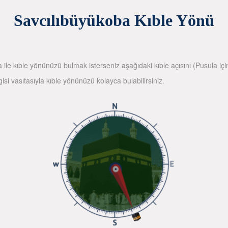
Savcılıbüyükoba Kıble Yönü
la ile kıble yönünüzü bulmak isterseniz aşağıdaki kıble açısını (Pusula içi
gisi vasıtasıyla kıble yönünüzü kolayca bulabilirsiniz.