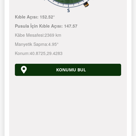
Kıble Açısı:
152.52°
Pusula İçin Kıble Açısı:
147.57
Kâbe Mesafesi:
2369 km
Manyetik Sapma:
4.95°
Konum:
40.8725
,
29.4283
KONUMU BUL