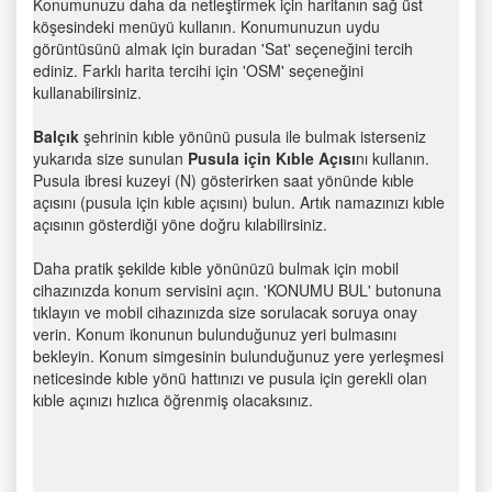
Konumunuzu daha da netleştirmek için haritanın sağ üst
köşesindeki menüyü kullanın. Konumunuzun uydu
görüntüsünü almak için buradan 'Sat' seçeneğini tercih
ediniz. Farklı harita tercihi için 'OSM' seçeneğini
kullanabilirsiniz.
Balçık
şehrinin kıble yönünü pusula ile bulmak isterseniz
yukarıda size sunulan
Pusula için Kıble Açısı
nı kullanın.
Pusula ibresi kuzeyi (N) gösterirken saat yönünde kıble
açısını (pusula için kıble açısını) bulun. Artık namazınızı kıble
açısının gösterdiği yöne doğru kılabilirsiniz.
Daha pratik şekilde kıble yönünüzü bulmak için mobil
cihazınızda konum servisini açın. 'KONUMU BUL' butonuna
tıklayın ve mobil cihazınızda size sorulacak soruya onay
verin. Konum ikonunun bulunduğunuz yeri bulmasını
bekleyin. Konum simgesinin bulunduğunuz yere yerleşmesi
neticesinde kıble yönü hattınızı ve pusula için gerekli olan
kıble açınızı hızlıca öğrenmiş olacaksınız.