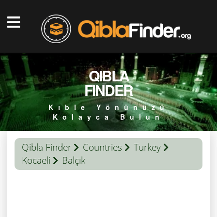
QIBLA
FINDER
Kıble Yönünüzü
Kolayca Bulun
Qibla Finder
Countries
Turkey
Kocaeli
Balçık