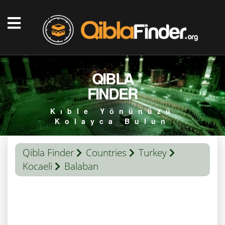
QIBLA
FINDER
Kıble Yönünüzü
Kolayca Bulun
Qibla Finder
Countries
Turkey
Kocaeli
Balaban