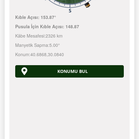
Kıble Açısı:
153.87°
Pusula İçin Kıble Açısı:
148.87
Kâbe Mesafesi:
2326 km
Manyetik Sapma:
5.00°
Konum:
40.6868
,
30.0840
KONUMU BUL