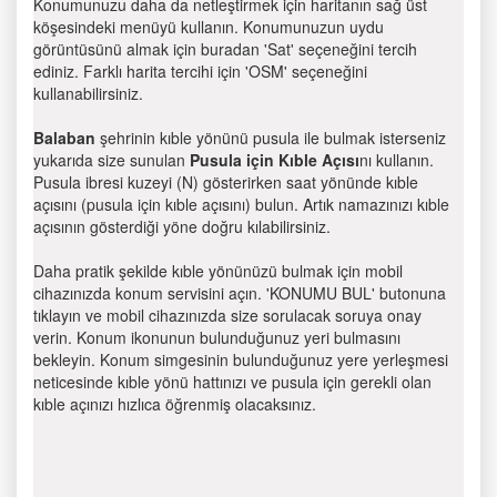
Konumunuzu daha da netleştirmek için haritanın sağ üst
köşesindeki menüyü kullanın. Konumunuzun uydu
görüntüsünü almak için buradan 'Sat' seçeneğini tercih
ediniz. Farklı harita tercihi için 'OSM' seçeneğini
kullanabilirsiniz.
Balaban
şehrinin kıble yönünü pusula ile bulmak isterseniz
yukarıda size sunulan
Pusula için Kıble Açısı
nı kullanın.
Pusula ibresi kuzeyi (N) gösterirken saat yönünde kıble
açısını (pusula için kıble açısını) bulun. Artık namazınızı kıble
açısının gösterdiği yöne doğru kılabilirsiniz.
Daha pratik şekilde kıble yönünüzü bulmak için mobil
cihazınızda konum servisini açın. 'KONUMU BUL' butonuna
tıklayın ve mobil cihazınızda size sorulacak soruya onay
verin. Konum ikonunun bulunduğunuz yeri bulmasını
bekleyin. Konum simgesinin bulunduğunuz yere yerleşmesi
neticesinde kıble yönü hattınızı ve pusula için gerekli olan
kıble açınızı hızlıca öğrenmiş olacaksınız.