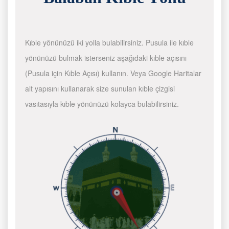
Kıble yönünüzü iki yolla bulabilirsiniz. Pusula ile kıble
yönünüzü bulmak isterseniz aşağıdaki kıble açısını
(Pusula için Kıble Açısı) kullanın. Veya Google Haritalar
alt yapısını kullanarak size sunulan kıble çizgisi
vasıtasıyla kıble yönünüzü kolayca bulabilirsiniz.