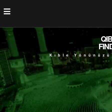
QI
FIN
Kıble Yönünüzü