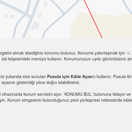
zgisini almak istediğiniz konumu bulunuz. Konuma yakınlaşmak için '+', k
 üst köşesindeki menüyü kullanın. Konumunuzun uydu görüntüsünü almak 
niz yukarıda size sunulan
Pusula için Kıble Açısı
nı kullanın. Pusula ib
e açısının gösterdiği yöne doğru kılabilirsiniz.
l cihazınızda konum servisini açın. 'KONUMU BUL' butonuna tıklayın ve 
. Konum simgesinin bulunduğunuz yere yerleşmesi neticesinde kıble yönü