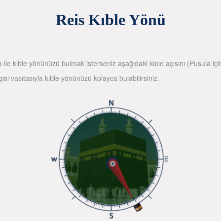
Reis Kıble Yönü
la ile kıble yönünüzü bulmak isterseniz aşağıdaki kıble açısını (Pusula içi
gisi vasıtasıyla kıble yönünüzü kolayca bulabilirsiniz.