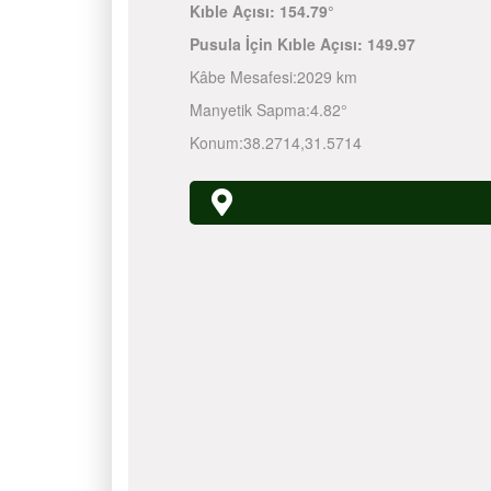
Kıble Açısı:
154.79°
Pusula İçin Kıble Açısı:
149.97
Kâbe Mesafesi:
2029 km
Manyetik Sapma:
4.82°
Konum:
38.2714
,
31.5714