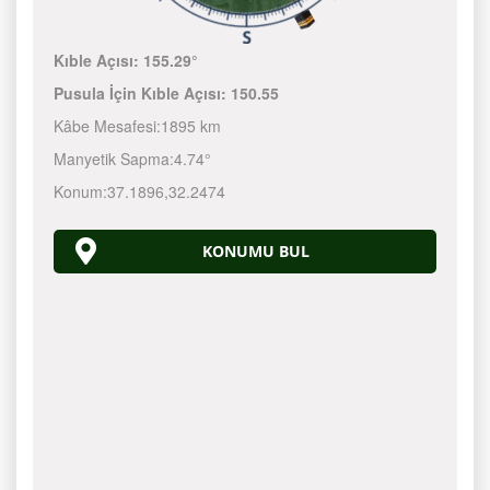
Kıble Açısı:
155.29°
Pusula İçin Kıble Açısı:
150.55
Kâbe Mesafesi:
1895 km
Manyetik Sapma:
4.74°
Konum:
37.1896
,
32.2474
KONUMU BUL