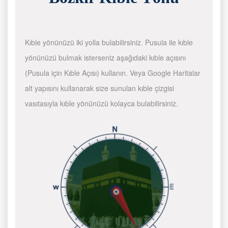
Kıble yönünüzü iki yolla bulabilirsiniz. Pusula ile kıble
yönünüzü bulmak isterseniz aşağıdaki kıble açısını
(Pusula için Kıble Açısı) kullanın. Veya Google Haritalar
alt yapısını kullanarak size sunulan kıble çizgisi
vasıtasıyla kıble yönünüzü kolayca bulabilirsiniz.