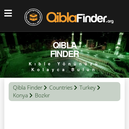
QIBLA
FINDER
Kıble Yönünüzü
Kolayca Bulun
Qibla Finder
Countries
Turkey
Konya
Bozkır