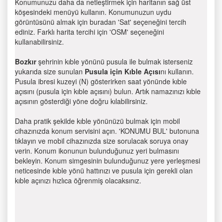
Konumunuzu daha da netleştirmek için haritanın sağ üst
köşesindeki menüyü kullanın. Konumunuzun uydu
görüntüsünü almak için buradan 'Sat' seçeneğini tercih
ediniz. Farklı harita tercihi için 'OSM' seçeneğini
kullanabilirsiniz.
Bozkır
şehrinin kıble yönünü pusula ile bulmak isterseniz
yukarıda size sunulan
Pusula için Kıble Açısı
nı kullanın.
Pusula ibresi kuzeyi (N) gösterirken saat yönünde kıble
açısını (pusula için kıble açısını) bulun. Artık namazınızı kıble
açısının gösterdiği yöne doğru kılabilirsiniz.
Daha pratik şekilde kıble yönünüzü bulmak için mobil
cihazınızda konum servisini açın. 'KONUMU BUL' butonuna
tıklayın ve mobil cihazınızda size sorulacak soruya onay
verin. Konum ikonunun bulunduğunuz yeri bulmasını
bekleyin. Konum simgesinin bulunduğunuz yere yerleşmesi
neticesinde kıble yönü hattınızı ve pusula için gerekli olan
kıble açınızı hızlıca öğrenmiş olacaksınız.