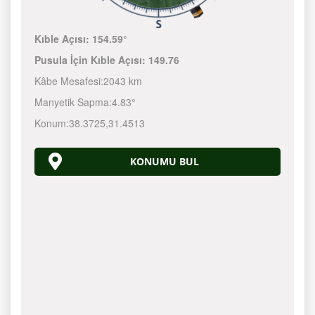
Kıble Açısı:
154.59°
Pusula İçin Kıble Açısı:
149.76
Kâbe Mesafesi:
2043 km
Manyetik Sapma:
4.83°
Konum:
38.3725
,
31.4513
KONUMU BUL