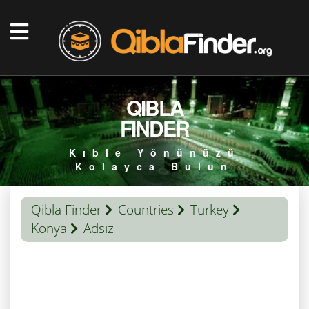
QIBLA
FINDER
Kıble Yönünüzü
Kolayca Bulun
Qibla Finder
Countries
Turkey
Konya
Adsız