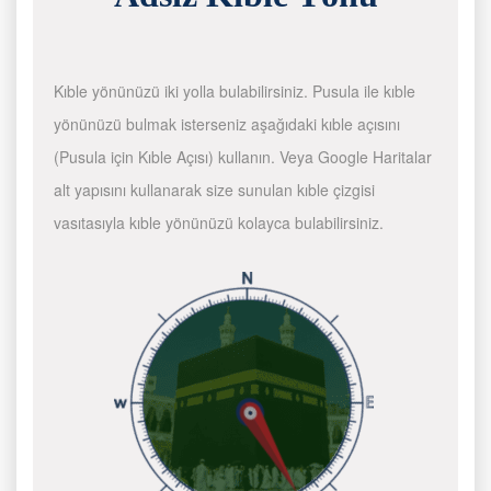
Kıble yönünüzü iki yolla bulabilirsiniz. Pusula ile kıble
yönünüzü bulmak isterseniz aşağıdaki kıble açısını
(Pusula için Kıble Açısı) kullanın. Veya Google Haritalar
alt yapısını kullanarak size sunulan kıble çizgisi
vasıtasıyla kıble yönünüzü kolayca bulabilirsiniz.