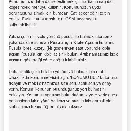
Konumunuzu daha da netleştirmek için haritanın sağ üst
köşesindeki menüyü kullanın. Konumunuzun uydu
görüntüsünü almak için buradan 'Sat' seçeneğini tercih
ediniz. Farklı harita tercihi için 'OSM' seçeneğini
kullanabilirsiniz.
Adsız
şehrinin kıble yönünü pusula ile bulmak isterseniz
yukarıda size sunulan
Pusula için Kıble Açısı
nı kullanın.
Pusula ibresi kuzeyi (N) gösterirken saat yönünde kıble
açısını (pusula için kıble açısını) bulun. Artık namazınızı kıble
açısının gösterdiği yöne doğru kılabilirsiniz.
Daha pratik şekilde kıble yönünüzü bulmak için mobil
cihazınızda konum servisini açın. 'KONUMU BUL' butonuna
tıklayın ve mobil cihazınızda size sorulacak soruya onay
verin. Konum ikonunun bulunduğunuz yeri bulmasını
bekleyin. Konum simgesinin bulunduğunuz yere yerleşmesi
neticesinde kıble yönü hattınızı ve pusula için gerekli olan
kıble açınızı hızlıca öğrenmiş olacaksınız.