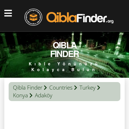
QIBLA
FINDER
Kıble Yönünüzü
Kolayca Bulun
Qibla Finder
Countries
Turkey
Konya
Adaköy