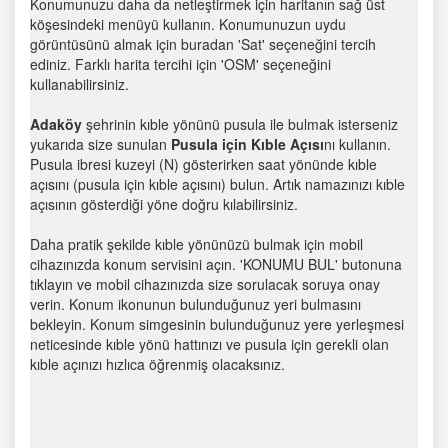
Konumunuzu daha da netleştirmek için haritanın sağ üst
köşesindeki menüyü kullanın. Konumunuzun uydu
görüntüsünü almak için buradan 'Sat' seçeneğini tercih
ediniz. Farklı harita tercihi için 'OSM' seçeneğini
kullanabilirsiniz.
Adaköy
şehrinin kıble yönünü pusula ile bulmak isterseniz
yukarıda size sunulan
Pusula için Kıble Açısı
nı kullanın.
Pusula ibresi kuzeyi (N) gösterirken saat yönünde kıble
açısını (pusula için kıble açısını) bulun. Artık namazınızı kıble
açısının gösterdiği yöne doğru kılabilirsiniz.
Daha pratik şekilde kıble yönünüzü bulmak için mobil
cihazınızda konum servisini açın. 'KONUMU BUL' butonuna
tıklayın ve mobil cihazınızda size sorulacak soruya onay
verin. Konum ikonunun bulunduğunuz yeri bulmasını
bekleyin. Konum simgesinin bulunduğunuz yere yerleşmesi
neticesinde kıble yönü hattınızı ve pusula için gerekli olan
kıble açınızı hızlıca öğrenmiş olacaksınız.