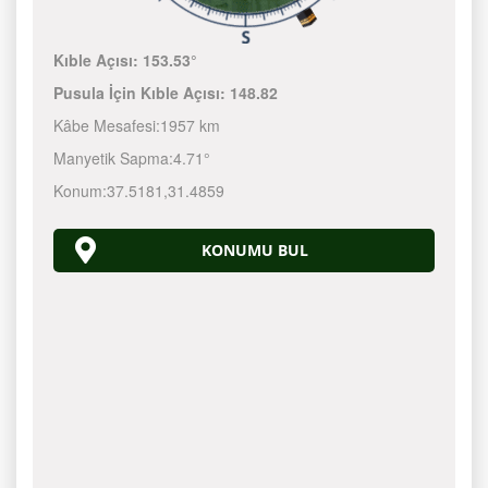
Kıble Açısı:
153.53°
Pusula İçin Kıble Açısı:
148.82
Kâbe Mesafesi:
1957 km
Manyetik Sapma:
4.71°
Konum:
37.5181
,
31.4859
KONUMU BUL