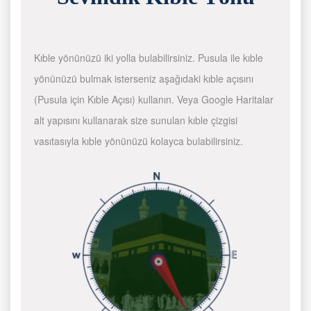
Kıble yönünüzü iki yolla bulabilirsiniz. Pusula ile kıble
yönünüzü bulmak isterseniz aşağıdaki kıble açısını
(Pusula için Kıble Açısı) kullanın. Veya Google Haritalar
alt yapısını kullanarak size sunulan kıble çizgisi
vasıtasıyla kıble yönünüzü kolayca bulabilirsiniz.