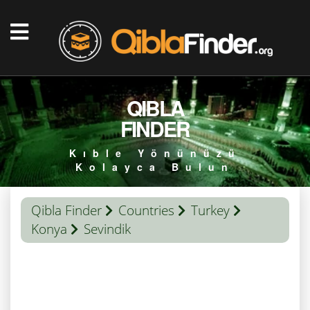
QIBLA
FINDER
Kıble Yönünüzü
Kolayca Bulun
Qibla Finder
Countries
Turkey
Konya
Sevindik