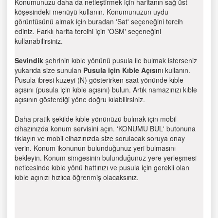
Konumunuzu daha da netleştirmek için haritanın sağ üst
köşesindeki menüyü kullanın. Konumunuzun uydu
görüntüsünü almak için buradan 'Sat' seçeneğini tercih
ediniz. Farklı harita tercihi için 'OSM' seçeneğini
kullanabilirsiniz.
Sevindik
şehrinin kıble yönünü pusula ile bulmak isterseniz
yukarıda size sunulan
Pusula için Kıble Açısı
nı kullanın.
Pusula ibresi kuzeyi (N) gösterirken saat yönünde kıble
açısını (pusula için kıble açısını) bulun. Artık namazınızı kıble
açısının gösterdiği yöne doğru kılabilirsiniz.
Daha pratik şekilde kıble yönünüzü bulmak için mobil
cihazınızda konum servisini açın. 'KONUMU BUL' butonuna
tıklayın ve mobil cihazınızda size sorulacak soruya onay
verin. Konum ikonunun bulunduğunuz yeri bulmasını
bekleyin. Konum simgesinin bulunduğunuz yere yerleşmesi
neticesinde kıble yönü hattınızı ve pusula için gerekli olan
kıble açınızı hızlıca öğrenmiş olacaksınız.