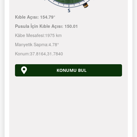
Kıble Açısı:
154.79°
Pusula İçin Kıble Açısı:
150.01
Kâbe Mesafesi:
1975 km
Manyetik Sapma:
4.78°
Konum:
37.8164
,
31.7840
KONUMU BUL