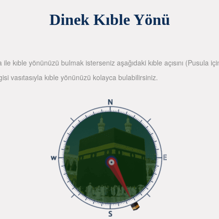
Dinek Kıble Yönü
la ile kıble yönünüzü bulmak isterseniz aşağıdaki kıble açısını (Pusula içi
gisi vasıtasıyla kıble yönünüzü kolayca bulabilirsiniz.