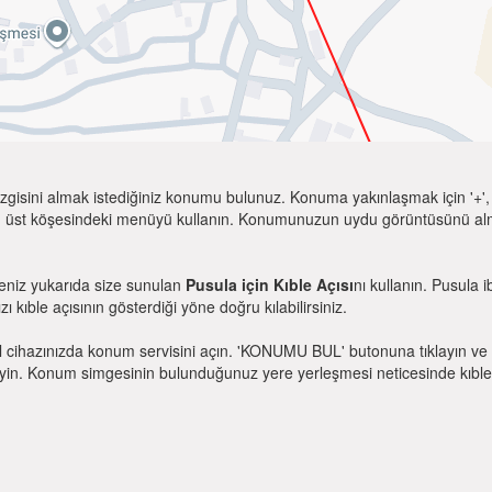
zgisini almak istediğiniz konumu bulunuz. Konuma yakınlaşmak için '+', k
 üst köşesindeki menüyü kullanın. Konumunuzun uydu görüntüsünü almak 
seniz yukarıda size sunulan
Pusula için Kıble Açısı
nı kullanın. Pusula 
zı kıble açısının gösterdiği yöne doğru kılabilirsiniz.
l cihazınızda konum servisini açın. 'KONUMU BUL' butonuna tıklayın ve 
. Konum simgesinin bulunduğunuz yere yerleşmesi neticesinde kıble yönü