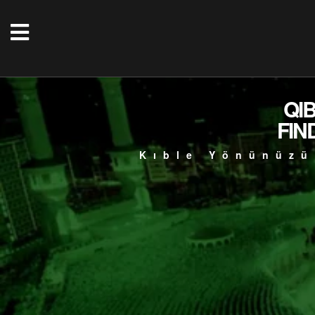
QI
FIN
Kıble Yönünüzü