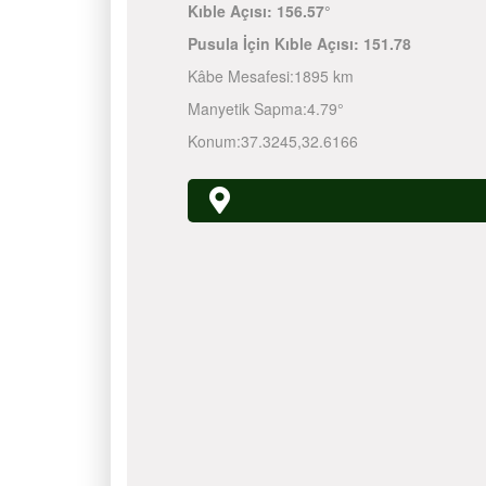
Kıble Açısı:
156.57°
Pusula İçin Kıble Açısı:
151.78
Kâbe Mesafesi:
1895 km
Manyetik Sapma:
4.79°
Konum:
37.3245
,
32.6166