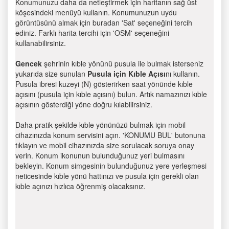
Konumunuzu daha da netleştirmek için haritanın sağ üst
köşesindeki menüyü kullanın. Konumunuzun uydu
görüntüsünü almak için buradan 'Sat' seçeneğini tercih
ediniz. Farklı harita tercihi için 'OSM' seçeneğini
kullanabilirsiniz.
Gencek
şehrinin kıble yönünü pusula ile bulmak isterseniz
yukarıda size sunulan
Pusula için Kıble Açısı
nı kullanın.
Pusula ibresi kuzeyi (N) gösterirken saat yönünde kıble
açısını (pusula için kıble açısını) bulun. Artık namazınızı kıble
açısının gösterdiği yöne doğru kılabilirsiniz.
Daha pratik şekilde kıble yönünüzü bulmak için mobil
cihazınızda konum servisini açın. 'KONUMU BUL' butonuna
tıklayın ve mobil cihazınızda size sorulacak soruya onay
verin. Konum ikonunun bulunduğunuz yeri bulmasını
bekleyin. Konum simgesinin bulunduğunuz yere yerleşmesi
neticesinde kıble yönü hattınızı ve pusula için gerekli olan
kıble açınızı hızlıca öğrenmiş olacaksınız.