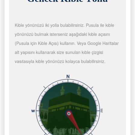
Kıble yönünüzü iki yolla bulabilirsiniz. Pusula ile kıble
yönünüzü bulmak isterseniz aşağıdaki kıble açısını
(Pusula için Kıble Açısı) kullanın. Veya Google Haritalar
alt yapısını kullanarak size sunulan kıble çizgisi
vasıtasıyla kıble yönünüzü kolayca bulabilirsiniz.