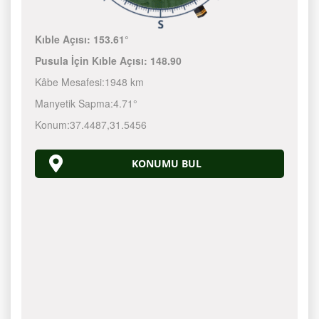
Kıble Açısı:
153.61°
Pusula İçin Kıble Açısı:
148.90
Kâbe Mesafesi:
1948 km
Manyetik Sapma:
4.71°
Konum:
37.4487
,
31.5456
KONUMU BUL