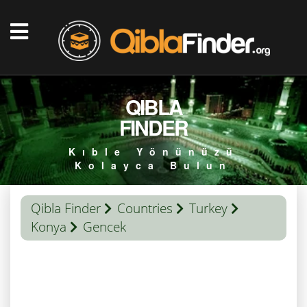
QIBLA
FINDER
Kıble Yönünüzü
Kolayca Bulun
Qibla Finder
Countries
Turkey
Konya
Gencek