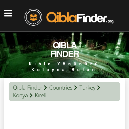
QIBLA
FINDER
Kıble Yönünüzü
Kolayca Bulun
Qibla Finder
Countries
Turkey
Konya
Kıreli