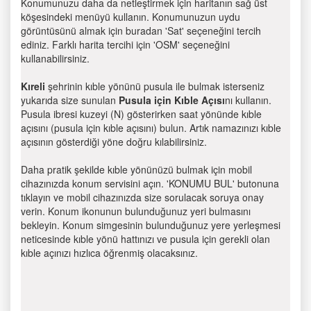
Konumunuzu daha da netleştirmek için haritanın sağ üst
köşesindeki menüyü kullanın. Konumunuzun uydu
görüntüsünü almak için buradan 'Sat' seçeneğini tercih
ediniz. Farklı harita tercihi için 'OSM' seçeneğini
kullanabilirsiniz.
Kıreli
şehrinin kıble yönünü pusula ile bulmak isterseniz
yukarıda size sunulan
Pusula için Kıble Açısı
nı kullanın.
Pusula ibresi kuzeyi (N) gösterirken saat yönünde kıble
açısını (pusula için kıble açısını) bulun. Artık namazınızı kıble
açısının gösterdiği yöne doğru kılabilirsiniz.
Daha pratik şekilde kıble yönünüzü bulmak için mobil
cihazınızda konum servisini açın. 'KONUMU BUL' butonuna
tıklayın ve mobil cihazınızda size sorulacak soruya onay
verin. Konum ikonunun bulunduğunuz yeri bulmasını
bekleyin. Konum simgesinin bulunduğunuz yere yerleşmesi
neticesinde kıble yönü hattınızı ve pusula için gerekli olan
kıble açınızı hızlıca öğrenmiş olacaksınız.