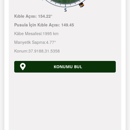
Kıble Açısı:
154.22°
Pusula İçin Kıble Açısı:
149.45
Kâbe Mesafesi:
1995 km
Manyetik Sapma:
4.77°
Konum:
37.9188
,
31.5358
KONUMU BUL