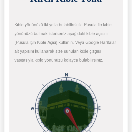
Kıble yönünüzü iki yolla bulabilirsiniz. Pusula ile kıble
yönünüzü bulmak isterseniz aşağıdaki kıble açısını
(Pusula için Kıble Açısı) kullanın. Veya Google Haritalar
alt yapısını kullanarak size sunulan kıble çizgisi
vasıtasıyla kıble yönünüzü kolayca bulabilirsiniz.