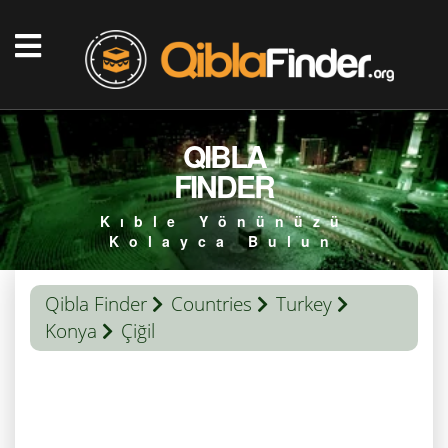
QIBLA
FINDER
Kıble Yönünüzü
Kolayca Bulun
Qibla Finder
Countries
Turkey
Konya
Çiğil