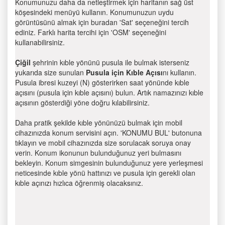
Konumunuzu daha da netleştirmek için haritanın sağ üst
köşesindeki menüyü kullanın. Konumunuzun uydu
görüntüsünü almak için buradan 'Sat' seçeneğini tercih
ediniz. Farklı harita tercihi için 'OSM' seçeneğini
kullanabilirsiniz.
Çiğil
şehrinin kıble yönünü pusula ile bulmak isterseniz
yukarıda size sunulan
Pusula için Kıble Açısı
nı kullanın.
Pusula ibresi kuzeyi (N) gösterirken saat yönünde kıble
açısını (pusula için kıble açısını) bulun. Artık namazınızı kıble
açısının gösterdiği yöne doğru kılabilirsiniz.
Daha pratik şekilde kıble yönünüzü bulmak için mobil
cihazınızda konum servisini açın. 'KONUMU BUL' butonuna
tıklayın ve mobil cihazınızda size sorulacak soruya onay
verin. Konum ikonunun bulunduğunuz yeri bulmasını
bekleyin. Konum simgesinin bulunduğunuz yere yerleşmesi
neticesinde kıble yönü hattınızı ve pusula için gerekli olan
kıble açınızı hızlıca öğrenmiş olacaksınız.