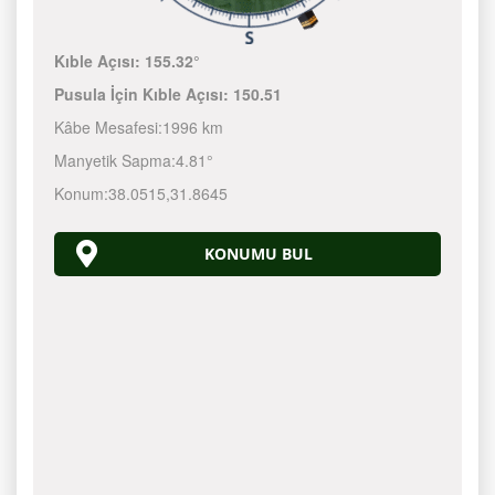
Kıble Açısı:
155.32°
Pusula İçin Kıble Açısı:
150.51
Kâbe Mesafesi:
1996 km
Manyetik Sapma:
4.81°
Konum:
38.0515
,
31.8645
KONUMU BUL