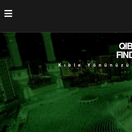
QI
FIN
Kıble Yönünüzü