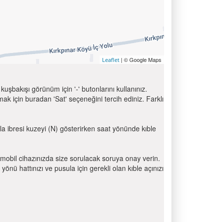
| © Google Maps
Leaflet
uşbakışı görünüm için '-' butonlarını kullanınız.
için buradan 'Sat' seçeneğini tercih ediniz. Farklı
ula ibresi kuzeyi (N) gösterirken saat yönünde kıble
mobil cihazınızda size sorulacak soruya onay verin.
 hattınızı ve pusula için gerekli olan kıble açınızı