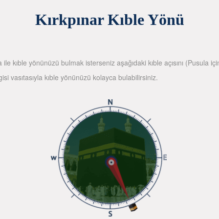
Kırkpınar Kıble Yönü
la ile kıble yönünüzü bulmak isterseniz aşağıdaki kıble açısını (Pusula içi
gisi vasıtasıyla kıble yönünüzü kolayca bulabilirsiniz.