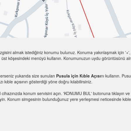
zgisini almak istediğiniz konumu bulunuz. Konuma yakınlaşmak için '+', k
 üst köşesindeki menüyü kullanın. Konumunuzun uydu görüntüsünü almak 
terseniz yukarıda size sunulan
Pusula için Kıble Açısı
nı kullanın. Pus
zı kıble açısının gösterdiği yöne doğru kılabilirsiniz.
l cihazınızda konum servisini açın. 'KONUMU BUL' butonuna tıklayın ve 
. Konum simgesinin bulunduğunuz yere yerleşmesi neticesinde kıble yönü