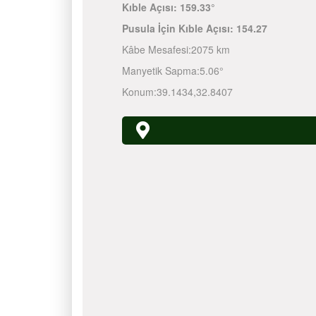
Kıble Açısı:
159.33°
Pusula İçin Kıble Açısı:
154.27
Kâbe Mesafesi:
2075 km
Manyetik Sapma:
5.06°
Konum:
39.1434
,
32.8407