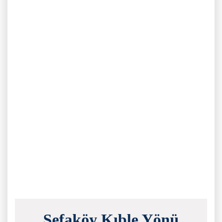
Sefaköy Kıble Yönü