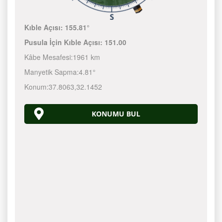
Kıble Açısı:
155.81°
Pusula İçin Kıble Açısı:
151.00
Kâbe Mesafesi:
1961 km
Manyetik Sapma:
4.81°
Konum:
37.8063
,
32.1452
KONUMU BUL