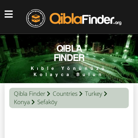
QIBLA
FINDER
Kıble Yönünüzü
Kolayca Bulun
Qibla Finder
Countries
Turkey
Konya
Sefaköy