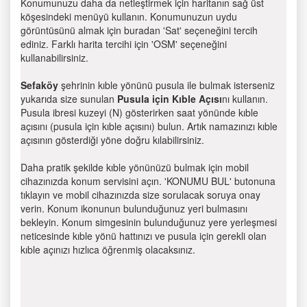
Konumunuzu daha da netleştirmek için haritanın sağ üst
köşesindeki menüyü kullanın. Konumunuzun uydu
görüntüsünü almak için buradan 'Sat' seçeneğini tercih
ediniz. Farklı harita tercihi için 'OSM' seçeneğini
kullanabilirsiniz.
Sefaköy
şehrinin kıble yönünü pusula ile bulmak isterseniz
yukarıda size sunulan
Pusula için Kıble Açısı
nı kullanın.
Pusula ibresi kuzeyi (N) gösterirken saat yönünde kıble
açısını (pusula için kıble açısını) bulun. Artık namazınızı kıble
açısının gösterdiği yöne doğru kılabilirsiniz.
Daha pratik şekilde kıble yönünüzü bulmak için mobil
cihazınızda konum servisini açın. 'KONUMU BUL' butonuna
tıklayın ve mobil cihazınızda size sorulacak soruya onay
verin. Konum ikonunun bulunduğunuz yeri bulmasını
bekleyin. Konum simgesinin bulunduğunuz yere yerleşmesi
neticesinde kıble yönü hattınızı ve pusula için gerekli olan
kıble açınızı hızlıca öğrenmiş olacaksınız.