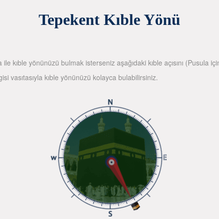
Tepekent Kıble Yönü
la ile kıble yönünüzü bulmak isterseniz aşağıdaki kıble açısını (Pusula içi
gisi vasıtasıyla kıble yönünüzü kolayca bulabilirsiniz.