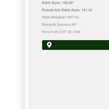
Kıble Açısı:
156.20°
Pusula İçin Kıble Açısı:
151.35
Kâbe Mesafesi:
1987 km
Manyetik Sapma:
4.85°
Konum:
38.0707
,
32.1636