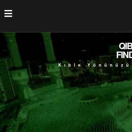
QI
FIN
Kıble Yönünüzü