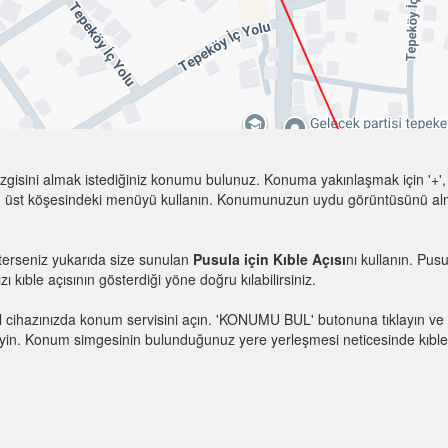
zgisini almak istediğiniz konumu bulunuz. Konuma yakınlaşmak için '+', k
 üst köşesindeki menüyü kullanın. Konumunuzun uydu görüntüsünü almak 
sterseniz yukarıda size sunulan
Pusula için Kıble Açısı
nı kullanın. Pus
zı kıble açısının gösterdiği yöne doğru kılabilirsiniz.
l cihazınızda konum servisini açın. 'KONUMU BUL' butonuna tıklayın ve 
. Konum simgesinin bulunduğunuz yere yerleşmesi neticesinde kıble yönü