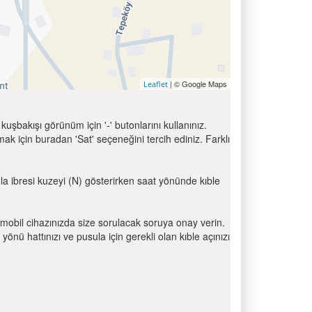
| © Google Maps
Leaflet
uşbakışı görünüm için '-' butonlarını kullanınız.
için buradan 'Sat' seçeneğini tercih ediniz. Farklı
ula ibresi kuzeyi (N) gösterirken saat yönünde kıble
mobil cihazınızda size sorulacak soruya onay verin.
 hattınızı ve pusula için gerekli olan kıble açınızı