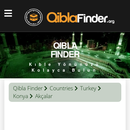
QIBLA
FINDER
Kıble Yönünüzü
Kolayca Bulun
Qibla Finder
Countries
Turkey
Konya
Akçalar