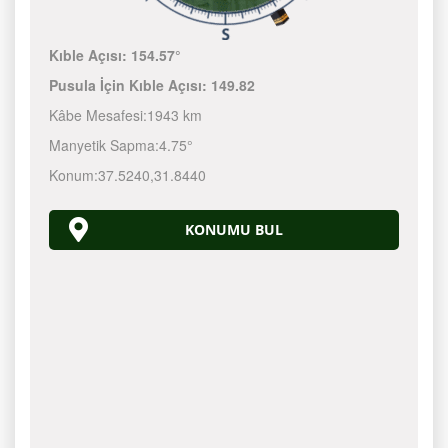
Kıble Açısı:
154.57°
Pusula İçin Kıble Açısı:
149.82
Kâbe Mesafesi:
1943 km
Manyetik Sapma:
4.75°
Konum:
37.5240
,
31.8440
KONUMU BUL