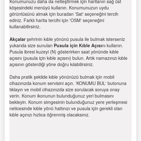
Konumunuzu daha da netleştirmek için haritanın sağ üst
köşesindeki menüyü kullanın. Konumunuzun uydu
görüntüsünü almak için buradan 'Sat' seçeneğini tercih
ediniz. Farklı harita tercihi için 'OSM' seçeneğini
kullanabilirsiniz.
Akçalar
şehrinin kıble yönünü pusula ile bulmak isterseniz
yukarıda size sunulan
Pusula için Kıble Açısı
nı kullanın.
Pusula ibresi kuzeyi (N) gösterirken saat yönünde kıble
açısını (pusula için kıble açısını) bulun. Artık namazınızı kıble
açısının gösterdiği yöne doğru kılabilirsiniz.
Daha pratik şekilde kıble yönünüzü bulmak için mobil
cihazınızda konum servisini açın. 'KONUMU BUL' butonuna
tıklayın ve mobil cihazınızda size sorulacak soruya onay
verin. Konum ikonunun bulunduğunuz yeri bulmasını
bekleyin. Konum simgesinin bulunduğunuz yere yerleşmesi
neticesinde kıble yönü hattınızı ve pusula için gerekli olan
kıble açınızı hızlıca öğrenmiş olacaksınız.