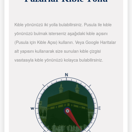
Kıble yönünüzü iki yolla bulabilirsiniz. Pusula ile kıble
yönünüzü bulmak isterseniz aşağıdaki kıble açısını
(Pusula için Kıble Açısı) kullanın. Veya Google Haritalar
alt yapısını kullanarak size sunulan kıble çizgisi
vasıtasıyla kıble yönünüzü kolayca bulabilirsiniz.