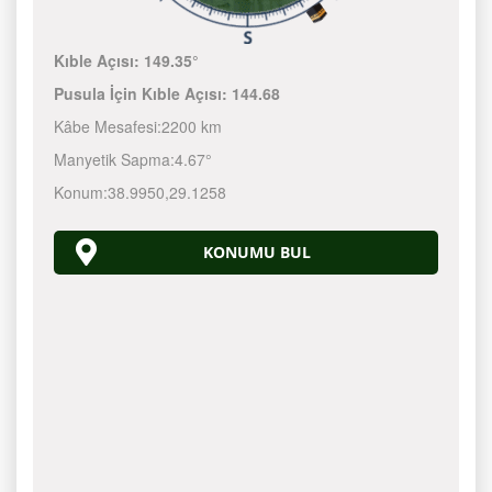
Kıble Açısı:
149.35°
Pusula İçin Kıble Açısı:
144.68
Kâbe Mesafesi:
2200 km
Manyetik Sapma:
4.67°
Konum:
38.9950
,
29.1258
KONUMU BUL