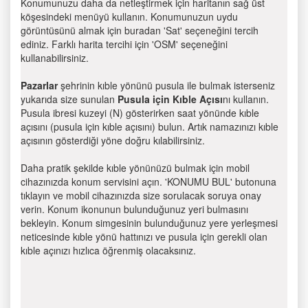
Konumunuzu daha da netleştirmek için haritanın sağ üst
köşesindeki menüyü kullanın. Konumunuzun uydu
görüntüsünü almak için buradan 'Sat' seçeneğini tercih
ediniz. Farklı harita tercihi için 'OSM' seçeneğini
kullanabilirsiniz.
Pazarlar
şehrinin kıble yönünü pusula ile bulmak isterseniz
yukarıda size sunulan
Pusula için Kıble Açısı
nı kullanın.
Pusula ibresi kuzeyi (N) gösterirken saat yönünde kıble
açısını (pusula için kıble açısını) bulun. Artık namazınızı kıble
açısının gösterdiği yöne doğru kılabilirsiniz.
Daha pratik şekilde kıble yönünüzü bulmak için mobil
cihazınızda konum servisini açın. 'KONUMU BUL' butonuna
tıklayın ve mobil cihazınızda size sorulacak soruya onay
verin. Konum ikonunun bulunduğunuz yeri bulmasını
bekleyin. Konum simgesinin bulunduğunuz yere yerleşmesi
neticesinde kıble yönü hattınızı ve pusula için gerekli olan
kıble açınızı hızlıca öğrenmiş olacaksınız.