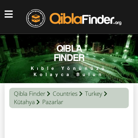
QIBLA
FINDER
Kıble Yönünüzü
Kolayca Bulun
Qibla Finder
Countries
Turkey
Kütahya
Pazarlar