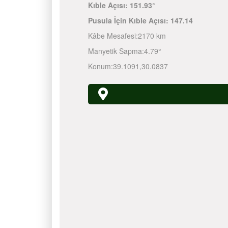
Kıble Açısı:
151.93°
Pusula İçin Kıble Açısı:
147.14
Kâbe Mesafesi:
2170 km
Manyetik Sapma:
4.79°
Konum:
39.1091
,
30.0837