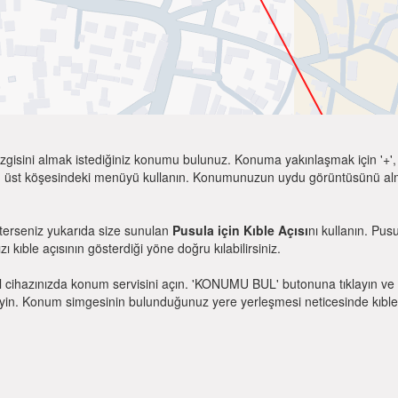
zgisini almak istediğiniz konumu bulunuz. Konuma yakınlaşmak için '+', k
 üst köşesindeki menüyü kullanın. Konumunuzun uydu görüntüsünü almak 
sterseniz yukarıda size sunulan
Pusula için Kıble Açısı
nı kullanın. Pus
zı kıble açısının gösterdiği yöne doğru kılabilirsiniz.
l cihazınızda konum servisini açın. 'KONUMU BUL' butonuna tıklayın ve 
. Konum simgesinin bulunduğunuz yere yerleşmesi neticesinde kıble yönü