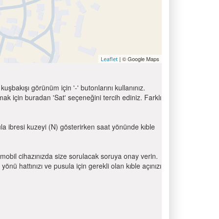
| © Google Maps
Leaflet
uşbakışı görünüm için '-' butonlarını kullanınız.
için buradan 'Sat' seçeneğini tercih ediniz. Farklı
ula ibresi kuzeyi (N) gösterirken saat yönünde kıble
mobil cihazınızda size sorulacak soruya onay verin.
 hattınızı ve pusula için gerekli olan kıble açınızı