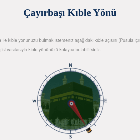
Çayırbaşı Kıble Yönü
la ile kıble yönünüzü bulmak isterseniz aşağıdaki kıble açısını (Pusula içi
gisi vasıtasıyla kıble yönünüzü kolayca bulabilirsiniz.