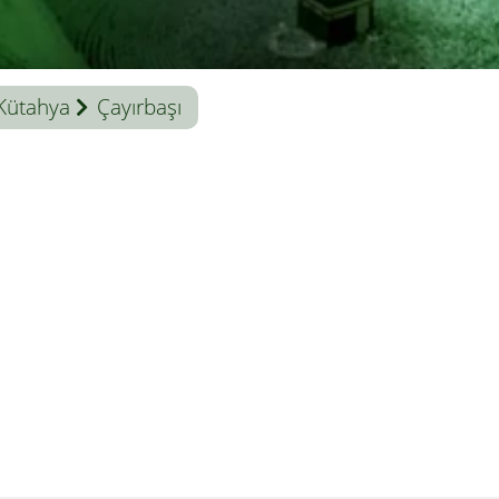
Kütahya
Çayırbaşı