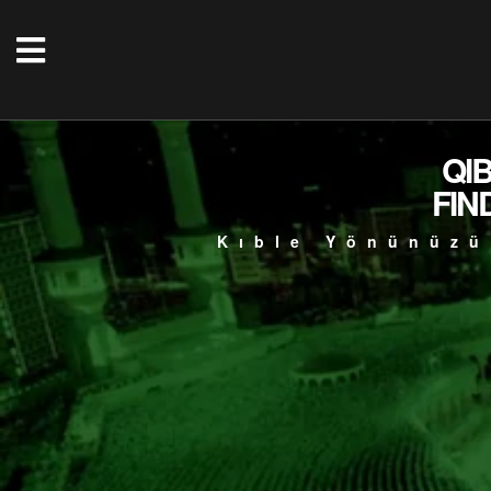
QI
FIN
Kıble Yönünüzü