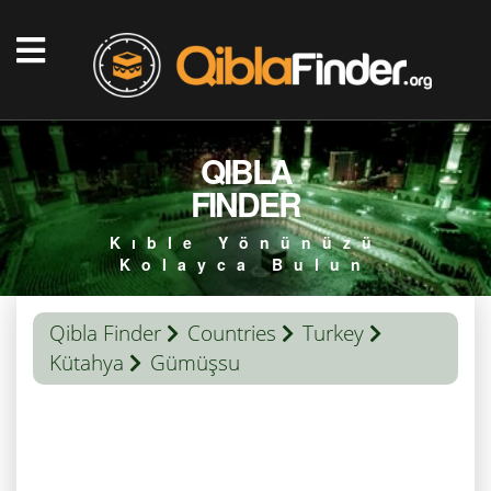
QIBLA
FINDER
Kıble Yönünüzü
Kolayca Bulun
Qibla Finder
Countries
Turkey
Kütahya
Gümüşsu