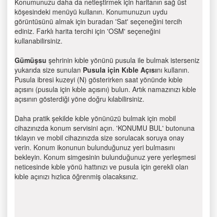
Konumunuzu daha da netleştirmek için haritanın sağ üst
köşesindeki menüyü kullanın. Konumunuzun uydu
görüntüsünü almak için buradan 'Sat' seçeneğini tercih
ediniz. Farklı harita tercihi için 'OSM' seçeneğini
kullanabilirsiniz.
Gümüşsu
şehrinin kıble yönünü pusula ile bulmak isterseniz
yukarıda size sunulan
Pusula için Kıble Açısı
nı kullanın.
Pusula ibresi kuzeyi (N) gösterirken saat yönünde kıble
açısını (pusula için kıble açısını) bulun. Artık namazınızı kıble
açısının gösterdiği yöne doğru kılabilirsiniz.
Daha pratik şekilde kıble yönünüzü bulmak için mobil
cihazınızda konum servisini açın. 'KONUMU BUL' butonuna
tıklayın ve mobil cihazınızda size sorulacak soruya onay
verin. Konum ikonunun bulunduğunuz yeri bulmasını
bekleyin. Konum simgesinin bulunduğunuz yere yerleşmesi
neticesinde kıble yönü hattınızı ve pusula için gerekli olan
kıble açınızı hızlıca öğrenmiş olacaksınız.