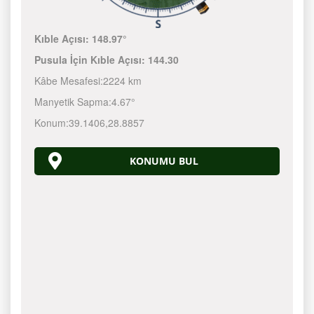
Kıble Açısı:
148.97°
Pusula İçin Kıble Açısı:
144.30
Kâbe Mesafesi:
2224 km
Manyetik Sapma:
4.67°
Konum:
39.1406
,
28.8857
KONUMU BUL