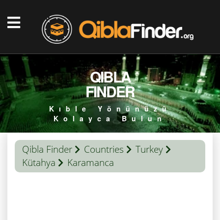
QIBLA
FINDER
Kıble Yönünüzü
Kolayca Bulun
Qibla Finder
Countries
Turkey
Kütahya
Karamanca