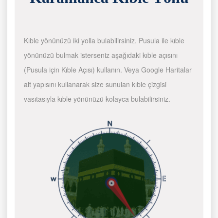
Kıble yönünüzü iki yolla bulabilirsiniz. Pusula ile kıble
yönünüzü bulmak isterseniz aşağıdaki kıble açısını
(Pusula için Kıble Açısı) kullanın. Veya Google Haritalar
alt yapısını kullanarak size sunulan kıble çizgisi
vasıtasıyla kıble yönünüzü kolayca bulabilirsiniz.