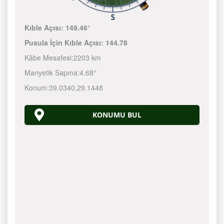
Kıble Açısı:
149.46°
Pusula İçin Kıble Açısı:
144.78
Kâbe Mesafesi:
2203 km
Manyetik Sapma:
4.68°
Konum:
39.0340
,
29.1448
KONUMU BUL