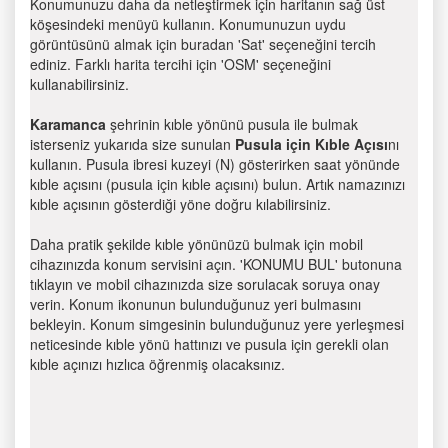
Konumunuzu daha da netleştirmek için haritanın sağ üst
köşesindeki menüyü kullanın. Konumunuzun uydu
görüntüsünü almak için buradan 'Sat' seçeneğini tercih
ediniz. Farklı harita tercihi için 'OSM' seçeneğini
kullanabilirsiniz.
Karamanca
şehrinin kıble yönünü pusula ile bulmak
isterseniz yukarıda size sunulan
Pusula için Kıble Açısı
nı
kullanın. Pusula ibresi kuzeyi (N) gösterirken saat yönünde
kıble açısını (pusula için kıble açısını) bulun. Artık namazınızı
kıble açısının gösterdiği yöne doğru kılabilirsiniz.
Daha pratik şekilde kıble yönünüzü bulmak için mobil
cihazınızda konum servisini açın. 'KONUMU BUL' butonuna
tıklayın ve mobil cihazınızda size sorulacak soruya onay
verin. Konum ikonunun bulunduğunuz yeri bulmasını
bekleyin. Konum simgesinin bulunduğunuz yere yerleşmesi
neticesinde kıble yönü hattınızı ve pusula için gerekli olan
kıble açınızı hızlıca öğrenmiş olacaksınız.