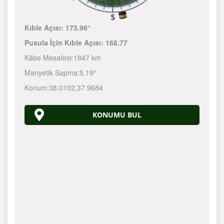
Kıble Açısı:
173.96°
Pusula İçin Kıble Açısı:
168.77
Kâbe Mesafesi:
1847 km
Manyetik Sapma:
5.19°
Konum:
38.0102
,
37.9684
KONUMU BUL