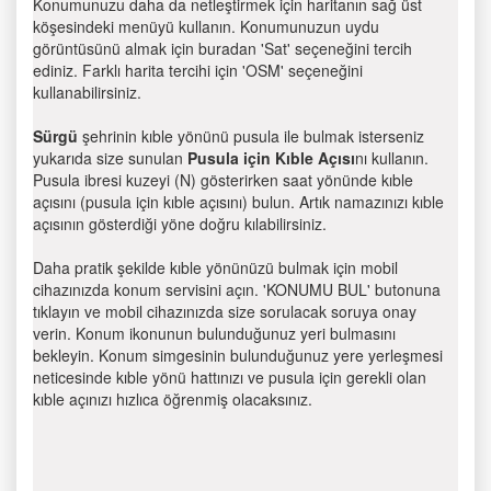
Konumunuzu daha da netleştirmek için haritanın sağ üst
köşesindeki menüyü kullanın. Konumunuzun uydu
görüntüsünü almak için buradan 'Sat' seçeneğini tercih
ediniz. Farklı harita tercihi için 'OSM' seçeneğini
kullanabilirsiniz.
Sürgü
şehrinin kıble yönünü pusula ile bulmak isterseniz
yukarıda size sunulan
Pusula için Kıble Açısı
nı kullanın.
Pusula ibresi kuzeyi (N) gösterirken saat yönünde kıble
açısını (pusula için kıble açısını) bulun. Artık namazınızı kıble
açısının gösterdiği yöne doğru kılabilirsiniz.
Daha pratik şekilde kıble yönünüzü bulmak için mobil
cihazınızda konum servisini açın. 'KONUMU BUL' butonuna
tıklayın ve mobil cihazınızda size sorulacak soruya onay
verin. Konum ikonunun bulunduğunuz yeri bulmasını
bekleyin. Konum simgesinin bulunduğunuz yere yerleşmesi
neticesinde kıble yönü hattınızı ve pusula için gerekli olan
kıble açınızı hızlıca öğrenmiş olacaksınız.