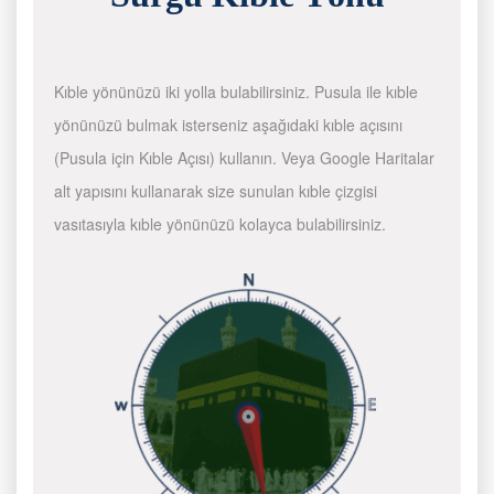
Kıble yönünüzü iki yolla bulabilirsiniz. Pusula ile kıble
yönünüzü bulmak isterseniz aşağıdaki kıble açısını
(Pusula için Kıble Açısı) kullanın. Veya Google Haritalar
alt yapısını kullanarak size sunulan kıble çizgisi
vasıtasıyla kıble yönünüzü kolayca bulabilirsiniz.