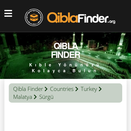
QIBLA
FINDER
Kıble Yönünüzü
Kolayca Bulun
Qibla Finder
Countries
Turkey
Malatya
Sürgü