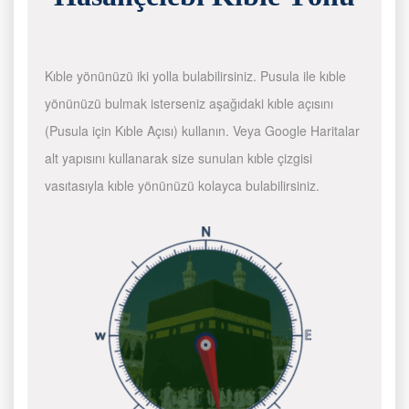
Kıble yönünüzü iki yolla bulabilirsiniz. Pusula ile kıble
yönünüzü bulmak isterseniz aşağıdaki kıble açısını
(Pusula için Kıble Açısı) kullanın. Veya Google Haritalar
alt yapısını kullanarak size sunulan kıble çizgisi
vasıtasıyla kıble yönünüzü kolayca bulabilirsiniz.