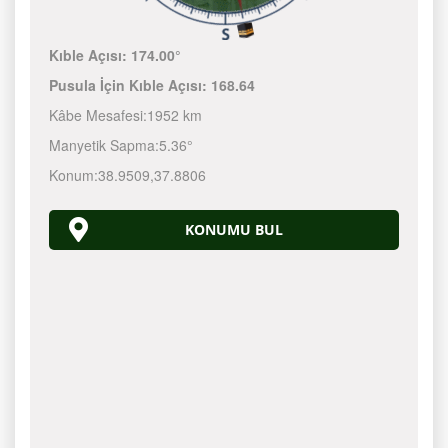
Kıble Açısı:
174.00°
Pusula İçin Kıble Açısı:
168.64
Kâbe Mesafesi:
1952 km
Manyetik Sapma:
5.36°
Konum:
38.9509
,
37.8806
KONUMU BUL