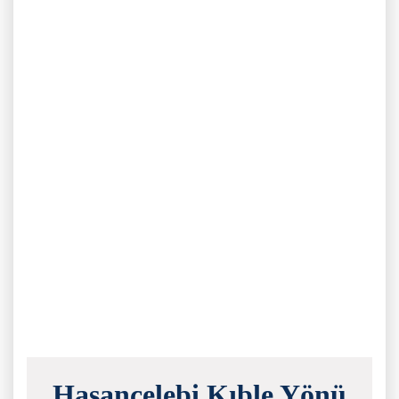
Hasançelebi Kıble Yönü