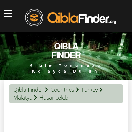
QIBLA
FINDER
Kıble Yönünüzü
Kolayca Bulun
Qibla Finder
Countries
Turkey
Malatya
Hasançelebi