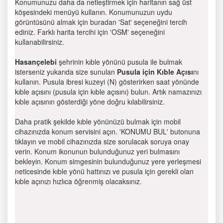
Konumunuzu daha da netleştirmek için haritanın sağ üst
köşesindeki menüyü kullanın. Konumunuzun uydu
görüntüsünü almak için buradan 'Sat' seçeneğini tercih
ediniz. Farklı harita tercihi için 'OSM' seçeneğini
kullanabilirsiniz.
Hasançelebi
şehrinin kıble yönünü pusula ile bulmak
isterseniz yukarıda size sunulan
Pusula için Kıble Açısı
nı
kullanın. Pusula ibresi kuzeyi (N) gösterirken saat yönünde
kıble açısını (pusula için kıble açısını) bulun. Artık namazınızı
kıble açısının gösterdiği yöne doğru kılabilirsiniz.
Daha pratik şekilde kıble yönünüzü bulmak için mobil
cihazınızda konum servisini açın. 'KONUMU BUL' butonuna
tıklayın ve mobil cihazınızda size sorulacak soruya onay
verin. Konum ikonunun bulunduğunuz yeri bulmasını
bekleyin. Konum simgesinin bulunduğunuz yere yerleşmesi
neticesinde kıble yönü hattınızı ve pusula için gerekli olan
kıble açınızı hızlıca öğrenmiş olacaksınız.