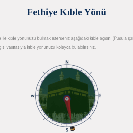
Fethiye Kıble Yönü
la ile kıble yönünüzü bulmak isterseniz aşağıdaki kıble açısını (Pusula içi
gisi vasıtasıyla kıble yönünüzü kolayca bulabilirsiniz.