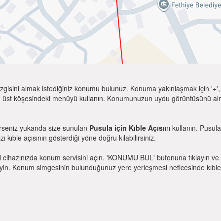
zgisini almak istediğiniz konumu bulunuz. Konuma yakınlaşmak için '+', k
 üst köşesindeki menüyü kullanın. Konumunuzun uydu görüntüsünü almak 
erseniz yukarıda size sunulan
Pusula için Kıble Açısı
nı kullanın. Pusul
zı kıble açısının gösterdiği yöne doğru kılabilirsiniz.
l cihazınızda konum servisini açın. 'KONUMU BUL' butonuna tıklayın ve 
. Konum simgesinin bulunduğunuz yere yerleşmesi neticesinde kıble yönü