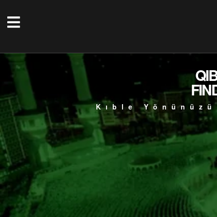
QI
FIN
Kıble Yönünüzü