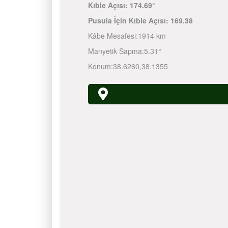
Kıble Açısı:
174.69°
Pusula İçin Kıble Açısı:
169.38
Kâbe Mesafesi:
1914 km
Manyetik Sapma:
5.31°
Konum:
38.6260
,
38.1355