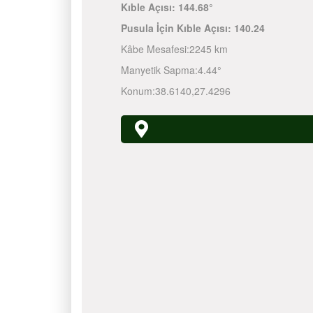
Kıble Açısı:
144.68°
Pusula İçin Kıble Açısı:
140.24
Kâbe Mesafesi:
2245 km
Manyetik Sapma:
4.44°
Konum:
38.6140
,
27.4296