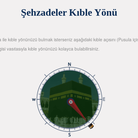
Şehzadeler Kıble Yönü
la ile kıble yönünüzü bulmak isterseniz aşağıdaki kıble açısını (Pusula içi
gisi vasıtasıyla kıble yönünüzü kolayca bulabilirsiniz.