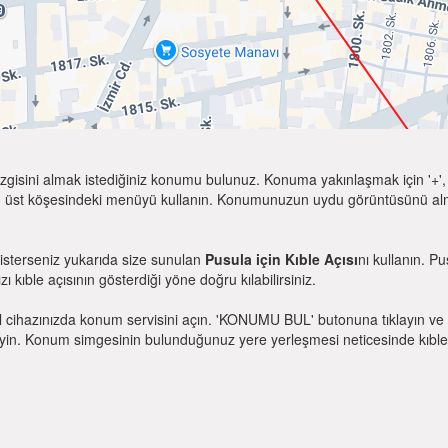
zgisini almak istediğiniz konumu bulunuz. Konuma yakınlaşmak için '+', k
 üst köşesindeki menüyü kullanın. Konumunuzun uydu görüntüsünü almak 
 isterseniz yukarıda size sunulan
Pusula için Kıble Açısı
nı kullanın. P
zı kıble açısının gösterdiği yöne doğru kılabilirsiniz.
l cihazınızda konum servisini açın. 'KONUMU BUL' butonuna tıklayın ve 
. Konum simgesinin bulunduğunuz yere yerleşmesi neticesinde kıble yönü