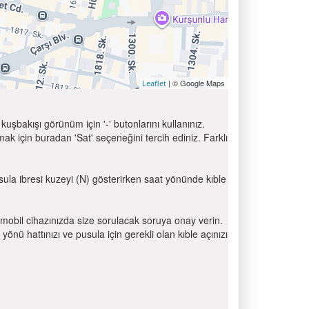
| © Google Maps
Leaflet
uşbakışı görünüm için '-' butonlarını kullanınız.
için buradan 'Sat' seçeneğini tercih ediniz. Farklı
usula ibresi kuzeyi (N) gösterirken saat yönünde kıble
mobil cihazınızda size sorulacak soruya onay verin.
 hattınızı ve pusula için gerekli olan kıble açınızı