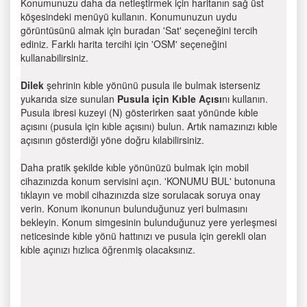
Konumunuzu daha da netleştirmek için haritanın sağ üst
köşesindeki menüyü kullanın. Konumunuzun uydu
görüntüsünü almak için buradan 'Sat' seçeneğini tercih
ediniz. Farklı harita tercihi için 'OSM' seçeneğini
kullanabilirsiniz.
Dilek
şehrinin kıble yönünü pusula ile bulmak isterseniz
yukarıda size sunulan
Pusula için Kıble Açısı
nı kullanın.
Pusula ibresi kuzeyi (N) gösterirken saat yönünde kıble
açısını (pusula için kıble açısını) bulun. Artık namazınızı kıble
açısının gösterdiği yöne doğru kılabilirsiniz.
Daha pratik şekilde kıble yönünüzü bulmak için mobil
cihazınızda konum servisini açın. 'KONUMU BUL' butonuna
tıklayın ve mobil cihazınızda size sorulacak soruya onay
verin. Konum ikonunun bulunduğunuz yeri bulmasını
bekleyin. Konum simgesinin bulunduğunuz yere yerleşmesi
neticesinde kıble yönü hattınızı ve pusula için gerekli olan
kıble açınızı hızlıca öğrenmiş olacaksınız.