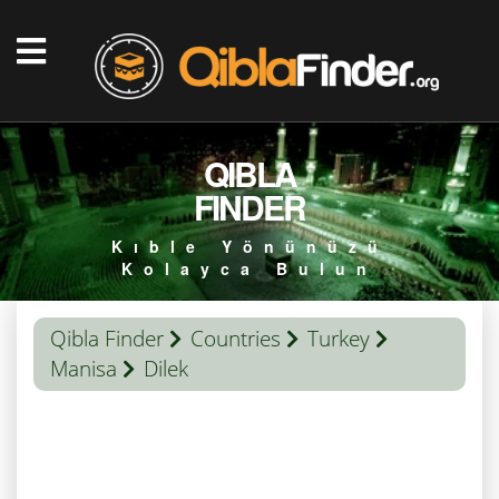
QIBLA
FINDER
Kıble Yönünüzü
Kolayca Bulun
Qibla Finder
Countries
Turkey
Manisa
Dilek