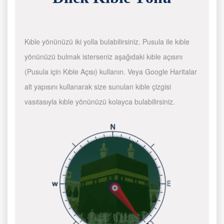
Kıble yönünüzü iki yolla bulabilirsiniz. Pusula ile kıble
yönünüzü bulmak isterseniz aşağıdaki kıble açısını
(Pusula için Kıble Açısı) kullanın. Veya Google Haritalar
alt yapısını kullanarak size sunulan kıble çizgisi
vasıtasıyla kıble yönünüzü kolayca bulabilirsiniz.