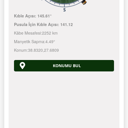
Kıble Açısı:
145.61°
Pusula İçin Kıble Açısı:
141.12
Kâbe Mesafesi:
2252 km
Manyetik Sapma:
4.49°
Konum:
38.8320
,
27.6809
KONUMU BUL