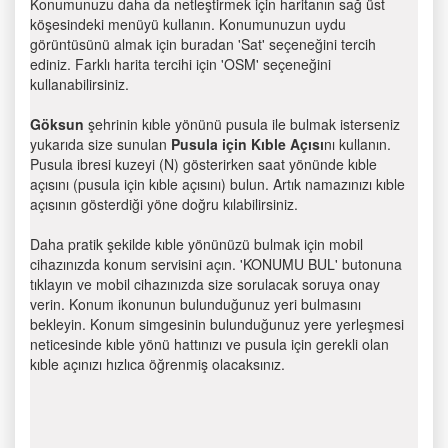
Konumunuzu daha da netleştirmek için haritanın sağ üst
köşesindeki menüyü kullanın. Konumunuzun uydu
görüntüsünü almak için buradan 'Sat' seçeneğini tercih
ediniz. Farklı harita tercihi için 'OSM' seçeneğini
kullanabilirsiniz.
Göksun
şehrinin kıble yönünü pusula ile bulmak isterseniz
yukarıda size sunulan
Pusula için Kıble Açısı
nı kullanın.
Pusula ibresi kuzeyi (N) gösterirken saat yönünde kıble
açısını (pusula için kıble açısını) bulun. Artık namazınızı kıble
açısının gösterdiği yöne doğru kılabilirsiniz.
Daha pratik şekilde kıble yönünüzü bulmak için mobil
cihazınızda konum servisini açın. 'KONUMU BUL' butonuna
tıklayın ve mobil cihazınızda size sorulacak soruya onay
verin. Konum ikonunun bulunduğunuz yeri bulmasını
bekleyin. Konum simgesinin bulunduğunuz yere yerleşmesi
neticesinde kıble yönü hattınızı ve pusula için gerekli olan
kıble açınızı hızlıca öğrenmiş olacaksınız.