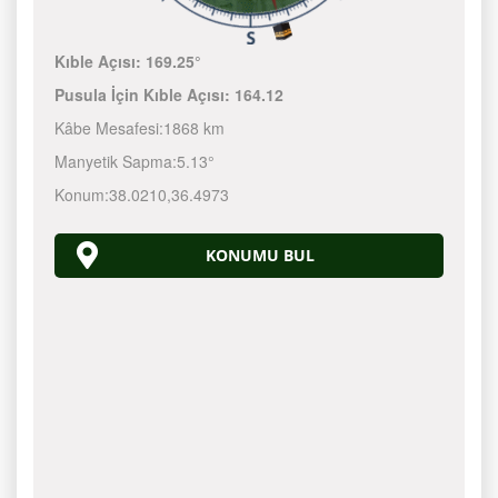
Kıble Açısı:
169.25°
Pusula İçin Kıble Açısı:
164.12
Kâbe Mesafesi:
1868 km
Manyetik Sapma:
5.13°
Konum:
38.0210
,
36.4973
KONUMU BUL