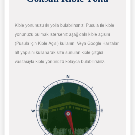
Kıble yönünüzü iki yolla bulabilirsiniz. Pusula ile kıble
yönünüzü bulmak isterseniz aşağıdaki kıble açısını
(Pusula için Kıble Açısı) kullanın. Veya Google Haritalar
alt yapısını kullanarak size sunulan kıble çizgisi
vasıtasıyla kıble yönünüzü kolayca bulabilirsiniz.