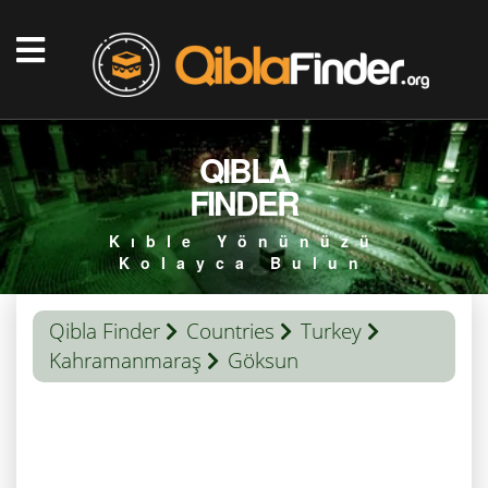
QIBLA
FINDER
Kıble Yönünüzü
Kolayca Bulun
Qibla Finder
Countries
Turkey
Kahramanmaraş
Göksun