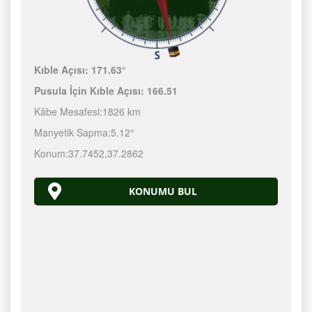
Kıble Açısı:
171.63°
Pusula İçin Kıble Açısı:
166.51
Kâbe Mesafesi:
1826 km
Manyetik Sapma:
5.12°
Konum:
37.7452
,
37.2862
KONUMU BUL