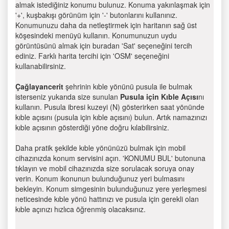
almak istediğiniz konumu bulunuz. Konuma yakınlaşmak için
'+', kuşbakışı görünüm için '-' butonlarını kullanınız.
Konumunuzu daha da netleştirmek için haritanın sağ üst
köşesindeki menüyü kullanın. Konumunuzun uydu
görüntüsünü almak için buradan 'Sat' seçeneğini tercih
ediniz. Farklı harita tercihi için 'OSM' seçeneğini
kullanabilirsiniz.
Çağlayancerit
şehrinin kıble yönünü pusula ile bulmak
isterseniz yukarıda size sunulan
Pusula için Kıble Açısı
nı
kullanın. Pusula ibresi kuzeyi (N) gösterirken saat yönünde
kıble açısını (pusula için kıble açısını) bulun. Artık namazınızı
kıble açısının gösterdiği yöne doğru kılabilirsiniz.
Daha pratik şekilde kıble yönünüzü bulmak için mobil
cihazınızda konum servisini açın. 'KONUMU BUL' butonuna
tıklayın ve mobil cihazınızda size sorulacak soruya onay
verin. Konum ikonunun bulunduğunuz yeri bulmasını
bekleyin. Konum simgesinin bulunduğunuz yere yerleşmesi
neticesinde kıble yönü hattınızı ve pusula için gerekli olan
kıble açınızı hızlıca öğrenmiş olacaksınız.