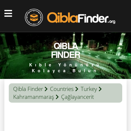
QIBLA
FINDER
Kıble Yönünüzü
Kolayca Bulun
Qibla Finder
Countries
Turkey
Kahramanmaraş
Çağlayancerit