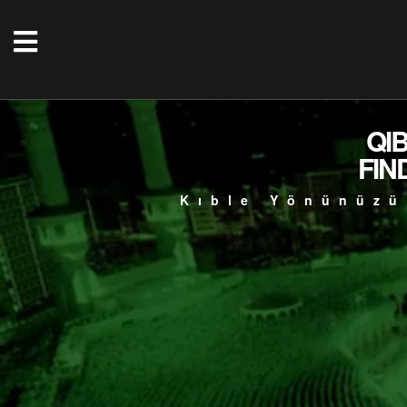
QI
FIN
Kıble Yönünüzü