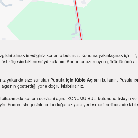
zgisini almak istediğiniz konumu bulunuz. Konuma yakınlaşmak için '+', k
 üst köşesindeki menüyü kullanın. Konumunuzun uydu görüntüsünü almak 
eniz yukarıda size sunulan
Pusula için Kıble Açısı
nı kullanın. Pusula i
e açısının gösterdiği yöne doğru kılabilirsiniz.
l cihazınızda konum servisini açın. 'KONUMU BUL' butonuna tıklayın ve 
. Konum simgesinin bulunduğunuz yere yerleşmesi neticesinde kıble yönü