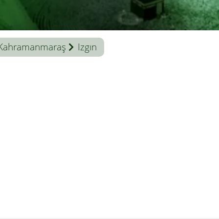
Kahramanmaraş
Izgın