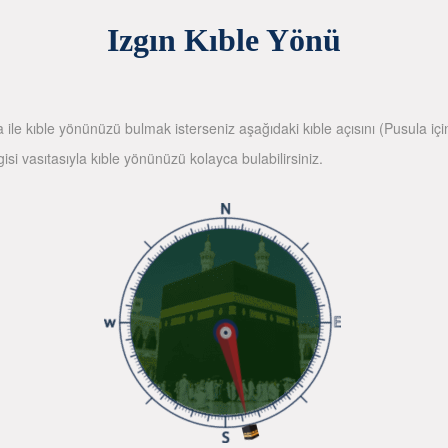
Izgın Kıble Yönü
la ile kıble yönünüzü bulmak isterseniz aşağıdaki kıble açısını (Pusula içi
gisi vasıtasıyla kıble yönünüzü kolayca bulabilirsiniz.