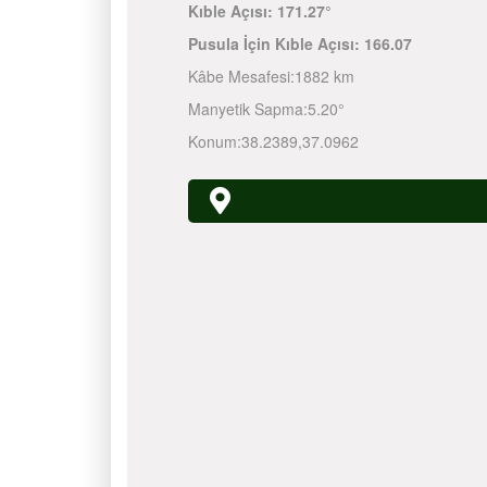
Kıble Açısı:
171.27°
Pusula İçin Kıble Açısı:
166.07
Kâbe Mesafesi:
1882 km
Manyetik Sapma:
5.20°
Konum:
38.2389
,
37.0962